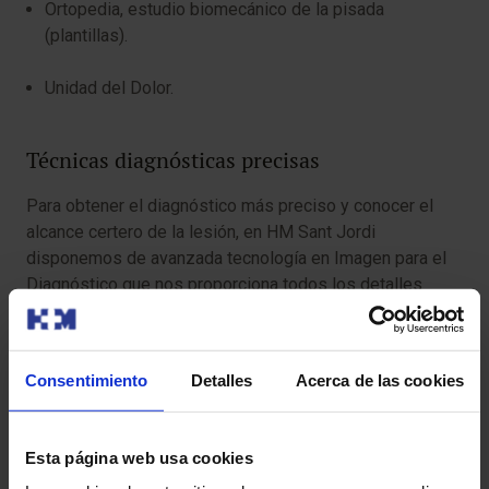
Ortopedia, estudio biomecánico de la pisada
(plantillas).
Unidad del Dolor.
Técnicas diagnósticas precisas
Para obtener el diagnóstico más preciso y conocer el
alcance certero de la lesión, en HM Sant Jordi
disponemos de avanzada tecnología en Imagen para el
Diagnóstico que nos proporciona todos los detalles
como radiografías, ecografías musculoesqueléticas,
resonancia magnética, TAC, artroscopias diagnósticas y
estudios funcionales.
Consentimiento
Detalles
Acerca de las cookies
Amplia variedad de tratamientos cerca de ti
Esta página web usa cookies
Desde Traumatología y Cirugía Ortopédica del centro de