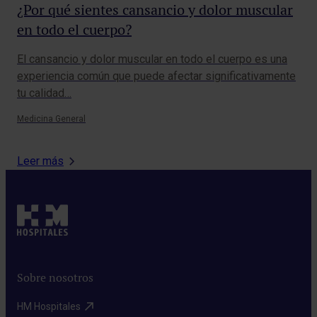
¿Por qué sientes cansancio y dolor muscular
Ha
en todo el cuerpo?
sí
El cansancio y dolor muscular en todo el cuerpo es una
Los
experiencia común que puede afectar significativamente
alg
tu calidad…
un
Medicina General
Urg
Leer más
Sobre nosotros
HM Hospitales​