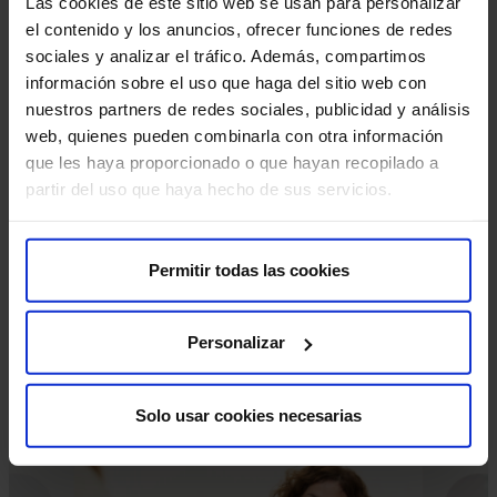
Las cookies de este sitio web se usan para personalizar
HM Hospitales en Sant Andreu realizamos infiltraciones,
el contenido y los anuncios, ofrecer funciones de redes
rizólisis, cirugía artroscópica, prótesis articulares,
sociales y analizar el tráfico. Además, compartimos
tratamiento de fracturas, lesiones deportivas, patología
información sobre el uso que haga del sitio web con
de columna y correcciones ortopédicas.
nuestros partners de redes sociales, publicidad y análisis
web, quienes pueden combinarla con otra información
Para los casos en los que el tratamiento quirúrgico es
que les haya proporcionado o que hayan recopilado a
evitable, disponemos de terapias más conservadoras
partir del uso que haya hecho de sus servicios.
como las regenerativas a base de:
Plasma Rico en Plaquetas (PRP).
Permitir todas las cookies
Infiltraciones de Ácido Hialurónico.
Personalizar
Nuestro objetivo es devolverte el movimiento con
seguridad y eficacia.
Solo usar cookies necesarias