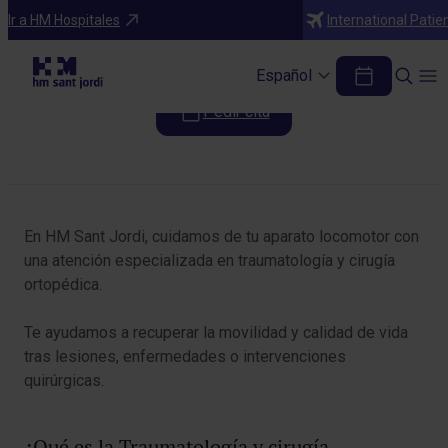
Especialidades
Ir a HM Hospitales
International Patie
Traumatología
Español
Pedir cita
Tabla de contenidos
En HM Sant Jordi, cuidamos de tu aparato locomotor con
una atención especializada en traumatología y cirugía
ortopédica.
Te ayudamos a recuperar la movilidad y calidad de vida
tras lesiones, enfermedades o intervenciones
quirúrgicas.
¿Qué es la Traumatología y cirugía