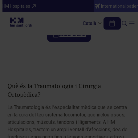
Especialitats
HM Hospitales
International patie
Traumatologia
Català
Demana cita
Taula de continguts
Què és la Traumatologia i Cirurgia
Ortopèdica?
La Traumatologia és l’especialitat mèdica que se centra
en la cura del teu sistema locomotor, que inclou ossos,
articulacions, músculs, tendons i lligaments. A HM
Hospitales, tractem un ampli ventall d’afeccions, des de
fractures i esquinços fins a lesions esportives, artrosi,