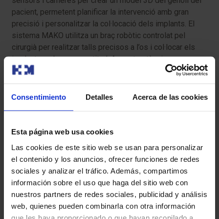
sensors i càmeres per crear un model 3D del genoll del
pacient, permetent planificar la intervenció amb gran
precisió i personalitzar la col·locació dels implants. El
sistema MAKO utilitza un braç robòtic controlat pel
cirurgià per realitzar talls precisos a l’os i col·locar els
implants amb gran exactitud. Aquestes tècniques
permeten intervencions més precises, menys dolor
postoperatori i una recuperació més ràpida. També
oferim programes de rehabilitació personalitzats.
Consentimiento
Detalles
Acerca de las cookies
Esta página web usa cookies
Las cookies de este sitio web se usan para personalizar
el contenido y los anuncios, ofrecer funciones de redes
sociales y analizar el tráfico. Además, compartimos
información sobre el uso que haga del sitio web con
nuestros partners de redes sociales, publicidad y análisis
web, quienes pueden combinarla con otra información
que les haya proporcionado o que hayan recopilado a