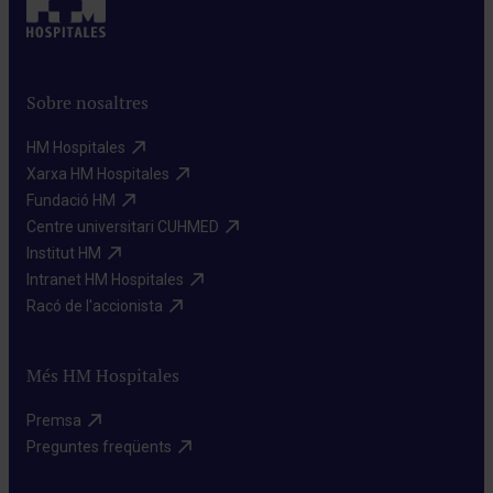
Sobre nosaltres
HM Hospitales​
Xarxa HM Hospitales​
Fundació HM​
Centre universitari CUHMED​
Institut HM​
Intranet HM Hospitales​
Racó de l'accionista​
Més HM Hospitales
Premsa​
Preguntes freqüents​