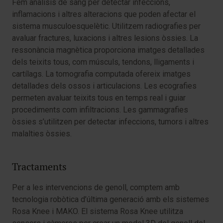
Fem anàlisis de sang per detectar infeccions,
inflamacions i altres alteracions que poden afectar el
sistema musculoesquelètic. Utilitzem radiografies per
avaluar fractures, luxacions i altres lesions òssies. La
ressonància magnètica proporciona imatges detallades
dels teixits tous, com músculs, tendons, lligaments i
cartílags. La tomografia computada ofereix imatges
detallades dels ossos i articulacions. Les ecografies
permeten avaluar teixits tous en temps real i guiar
procediments com infiltracions. Les gammagrafies
òssies s’utilitzen per detectar infeccions, tumors i altres
malalties òssies.
Tractaments
Per a les intervencions de genoll, comptem amb
tecnologia robòtica d’última generació amb els sistemes
Rosa Knee i MAKO. El sistema Rosa Knee utilitza