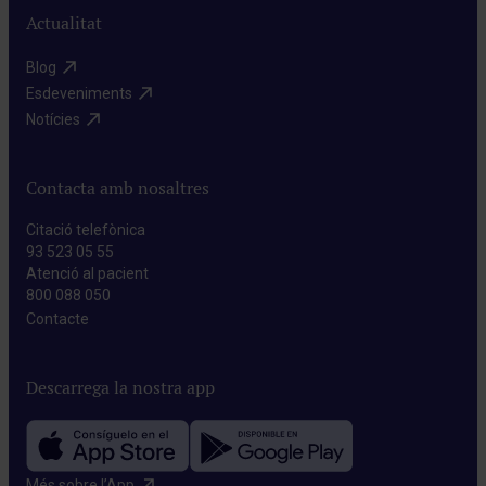
Actualitat
Blog​
Esdeveniments​
Notícies​
Contacta amb nosaltres
Citació telefònica
93 523 05 55
Atenció al pacient
800 088 050
Contacte​
Descarrega la nostra app
Més sobre l’App​