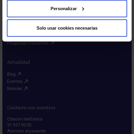
Rincón del accionista​
Personalizar
Más HM Hospitales
Solo usar cookies necesarias
Prensa​
Preguntas frecuentes​
Actualidad
Blog​
Eventos​
Noticias​
Contacta con nosotros
Citación telefónica
91 937 00 00
Atención al paciente