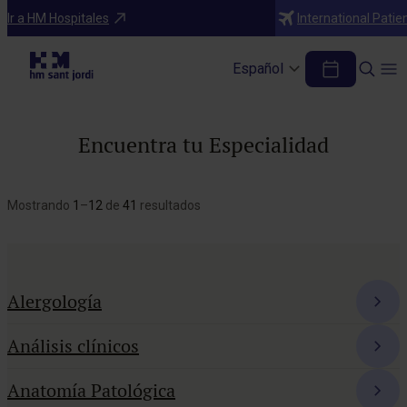
Ir a HM Hospitales
International Patie
Español
Encuentra tu Especialidad
Mostrando
1
–
12
de
41
resultados
Alergología
Análisis clínicos
Anatomía Patológica