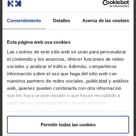
Pagina
Siguiente
1
2
3
4
anterior
pagina
Consentimiento
Detalles
Acerca de las cookies
Esta página web usa cookies
Las cookies de este sitio web se usan para personalizar
el contenido y los anuncios, ofrecer funciones de redes
sociales y analizar el tráfico. Además, compartimos
información sobre el uso que haga del sitio web con
nuestros partners de redes sociales, publicidad y análisis
Sobre nosotros
web, quienes pueden combinarla con otra información
que les haya proporcionado o que hayan recopilado a
HM Hospitales​
partir del uso que haya hecho de sus servicios.
Red HM Hospitales​
Fundación HM​
Centro Universitario CUHMED​
Permitir todas las cookies
Instituto HM​
Intranet HM Hospitales​