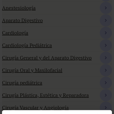
Anestesiología
Aparato Digestivo
Cardiología
Cardiología Pediátrica
Cirugía General y del Aparato Digestivo
Cirugía Oral y Maxilofacial
Cirugía pediátrica
Cirugía Plástica, Estética y Reparadora
Cirugía Vascular y Angiología