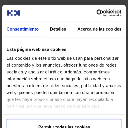
Alvarez Tinajero, Yvette
Ginecología
Consentimiento
Detalles
Acerca de las cookies
Centros
HM Sant Jordi
Esta página web usa cookies
Las cookies de este sitio web se usan para personalizar
el contenido y los anuncios, ofrecer funciones de redes
Modalidad de consulta
sociales y analizar el tráfico. Además, compartimos
información sobre el uso que haga del sitio web con
Presencial
nuestros partners de redes sociales, publicidad y análisis
web, quienes pueden combinarla con otra información
Pedir cita
que les haya proporcionado o que hayan recopilado a
partir del uso que haya hecho de sus servicios.
Aranda Arevalo, Anthony Kevin
Podología
Permitir todas las cookies