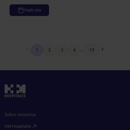
Pedir cita
1
2
3
4
...
19
Sobre nosotros
HM Hospitales​