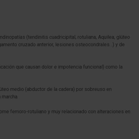
opatías (tendinitis cuadricipital, rotuliana, Aquilea, glúteo
igamento cruzado anterior, lesiones osteocondrales…) y de
cación que causan dolor e impotencia funcional) como la
 Glúteo medio (abductor de la cadera) por sobreuso en
a marcha.
drome femoro-rotuliano y muy relacionado con alteraciones en