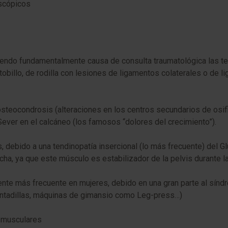
oscópicos
endo fundamentalmente causa de consulta traumatológica las tendin
billo, de rodilla con lesiones de ligamentos colaterales o de l
steocondrosis (alteraciones en los centros secundarios de osifi
ver en el calcáneo (los famosos “dolores del crecimiento”).
is, debido a una tendinopatía insercional (lo más frecuente) del
cha, ya que este músculo es estabilizador de la pelvis durante l
mente más frecuente en mujeres, debido en una gran parte al sín
sentadillas, máquinas de gimansio como Leg-press…)
s musculares