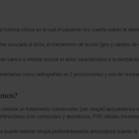
historia clínica en la cual el paciente nos cuenta cuánto le due
te asociada al dolor, el mecanismo de lesión (giro y cambio de 
nde vamos a intentar evocar el dolor característico o la inestabili
ntarias como radiografías en 2 proyecciones y uso de resonan
zamos?
alizar un tratamiento conservador (sin cirugía) apoyándonos en 
nfiltraciones (con corticoides y anestésico, PRP, células mesenq
se puede realizar cirugía preferentemente artoscópica cuando la l