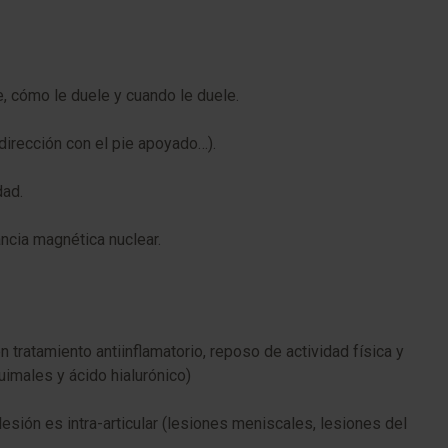
le, cómo le duele y cuando le duele.
dirección con el pie apoyado…).
dad.
cia magnética nuclear.
tratamiento antiinflamatorio, reposo de actividad física y
uimales y ácido hialurónico)
esión es intra-articular (lesiones meniscales, lesiones del