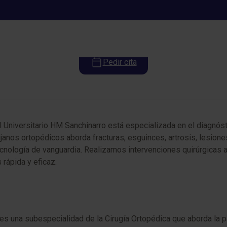
Cirugía Deportiva y Artroscópic
Pedir cita
l Universitario HM Sanchinarro está especializada en el diagnó
janos ortopédicos aborda fracturas, esguinces, artrosis, lesio
 tecnología de vanguardia. Realizamos intervenciones quirúrgica
 rápida y eficaz.
 es una subespecialidad de la Cirugía Ortopédica que aborda la 