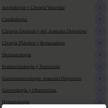
Angiología y Cirugía Vascular
Cardiología
Cirugía General y del Aparato Digestivo
Cirugía Plástica y Reparadora
Dermatología
Endocrinología y Nutrición
Gastroenterología-Aparato Digestivo
Ginecología y Obstetricia
Hematología