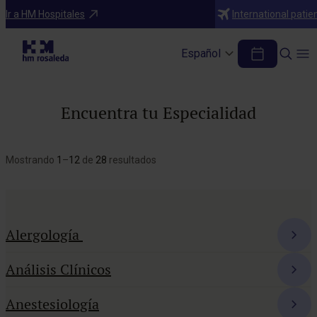
Ir a HM Hospitales
International patie
Español
Encuentra tu Especialidad
Mostrando
1
–
12
de
28
resultados
Alergología
Análisis Clínicos
Anestesiología