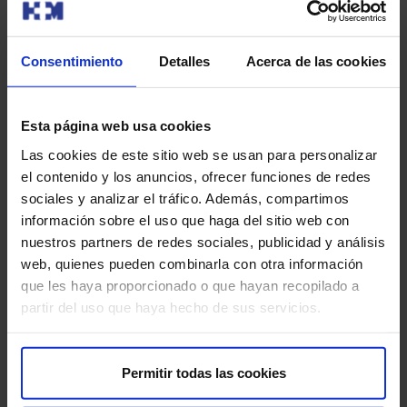
Pagina
Siguiente
1
2
3
anterior
pagina
Consentimiento
Detalles
Acerca de las cookies
Esta página web usa cookies
Las cookies de este sitio web se usan para personalizar
el contenido y los anuncios, ofrecer funciones de redes
sociales y analizar el tráfico. Además, compartimos
información sobre el uso que haga del sitio web con
nuestros partners de redes sociales, publicidad y análisis
Sobre nosotros
web, quienes pueden combinarla con otra información
que les haya proporcionado o que hayan recopilado a
HM Hospitales​
partir del uso que haya hecho de sus servicios.
Red HM Hospitales​
Fundación HM​
Centro Universitario CUHMED​
Permitir todas las cookies
Instituto HM​
Intranet HM Hospitales​