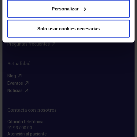
Rincón del accionista​
Personalizar
Más HM Hospitales
Solo usar cookies necesarias
Prensa​
Preguntas frecuentes​
Actualidad
Blog​
Eventos​
Noticias​
Contacta con nosotros
Citación telefónica
91 937 00 00
Atención al paciente