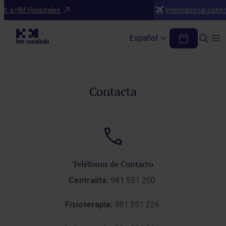
Ir a HM Hospitales
International patie
Contacta con el Hospital HM Rosaleda
Español
El Hospital Policlínico La Rosaleda, conformado por tres edificios se
encuentra ubicado en el corazón del ensanche compostelano.
Contacta
Teléfonos de Contacto
Centralita:
981 551 200
Fisioterapia:
981 551 226