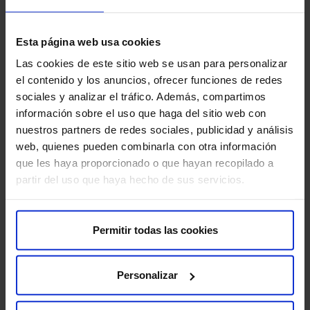
HM Rosaleda
Esta página web usa cookies
​​​​​C/ Santiago León de Caracas, 1 –
15701 Santiago de Compostela
Las cookies de este sitio web se usan para personalizar
el contenido y los anuncios, ofrecer funciones de redes
sociales y analizar el tráfico. Además, compartimos
información sobre el uso que haga del sitio web con
nuestros partners de redes sociales, publicidad y análisis
web, quienes pueden combinarla con otra información
que les haya proporcionado o que hayan recopilado a
partir del uso que haya hecho de sus servicios.
¿Tienes más dudas?
Consulta nuestras
Preguntas frecuentes
, por si te ayudan
Permitir todas las cookies
a resolver tus dudas.
Personalizar