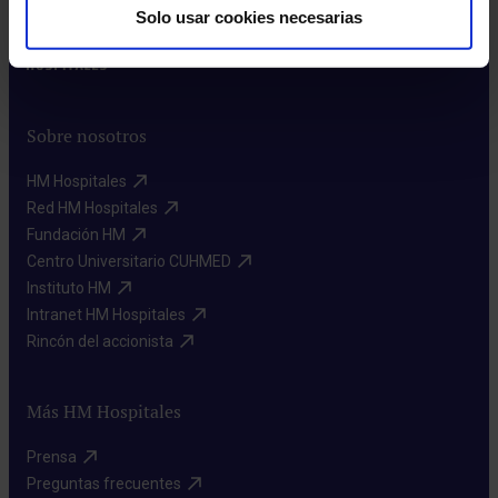
Solo usar cookies necesarias
Sobre nosotros
HM Hospitales​
Red HM Hospitales​
Fundación HM​
Centro Universitario CUHMED​
Instituto HM​
Intranet HM Hospitales​
Rincón del accionista​
Más HM Hospitales
Prensa​
Preguntas frecuentes​