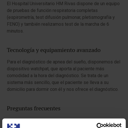
El Hospital Universitario HM Rivas dispone de un equipo
de pruebas de función respiratoria completas
(espirometría, test difusión pulmonar, pletismografía y
FENO) y también realizamos test de la marcha de 6
minutos.
Tecnología y equipamiento avanzado
Para el diagnóstico de apnea del sueño, disponemos del
dispositivo watchpat, que aporta al paciente más
comodidad a la hora del diagnóstico. Se trata de un
sistema más sencillo, que el paciente se lleva a su
domicilio para dormir con él y nos ofrece el diagnóstico.
Preguntas frecuentes
¿Cómo se realizarían las pruebas de función