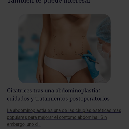
También te puede interesar
Cicatrices tras una abdominoplastia:
Ci
cuidados y tratamientos postoperatorios
cu
La abdominoplastia es una de las cirugías estéticas más
La 
populares para mejorar el contorno abdominal. Sin
efe
embargo, uno d…
es