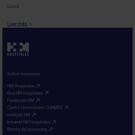
Cirugía
Onc
Leer más
Sobre nosotros
HM Hospitales​
Red HM Hospitales​
Fundación HM​
Centro Universitario CUHMED​
Instituto HM​
Intranet HM Hospitales​
Rincón del accionista​