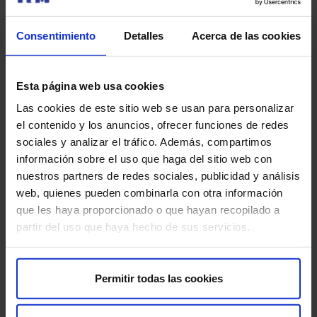
respiratoria?
Consentimiento
Detalles
Acerca de las cookies
Para la broncoscopia no hace falta ingresar, se realiza
bajo sedación por parte del anestesista y al despertar el
paciente, puede irse a casa.
Esta página web usa cookies
Para la poligrafía con watchpat, el Hospital Universitario
Las cookies de este sitio web se usan para personalizar
HM Montepríncipe dispone del dispositivo, que se
el contenido y los anuncios, ofrecer funciones de redes
entrega al paciente.
sociales y analizar el tráfico. Además, compartimos
información sobre el uso que haga del sitio web con
nuestros partners de redes sociales, publicidad y análisis
web, quienes pueden combinarla con otra información
que les haya proporcionado o que hayan recopilado a
partir del uso que haya hecho de sus servicios.
Permitir todas las cookies