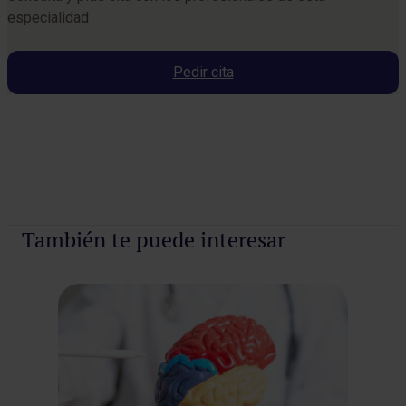
especialidad
Pedir cita
Pedir cita
También te puede interesar