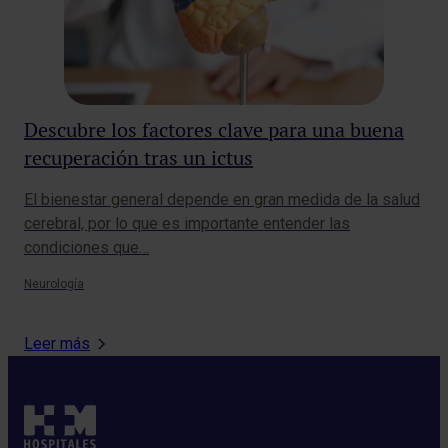
Descubre los factores clave para una buena
Cá
recuperación tras un ictus
ti
El bienestar general depende en gran medida de la salud
El 
cerebral, por lo que es importante entender las
muc
condiciones que…
pre
Neurología
Onc
Leer más