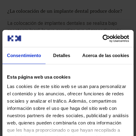
¿La colocación de un implante dental produce dolor?
La colocación de implantes dentales se realiza bajo
anestesia local, lo que garantiza que el procedimiento
sea indoloro para el paciente. Tras la intervención,
pueden aparecer molestias leves o inflamación, que se
controlan fácilmente con analgésicos. En la mayoría de
Consentimiento
Detalles
Acerca de las cookies
los casos, el paciente puede retomar sus actividades
cotidianas en menos de 24 horas.
Esta página web usa cookies
¿Las cirugías maxilofaciales dejan cicatrices visibles?
Las cookies de este sitio web se usan para personalizar
el contenido y los anuncios, ofrecer funciones de redes
En general, las cirugías maxilofaciales no dejan cicatrices
sociales y analizar el tráfico. Además, compartimos
visibles, ya que las incisiones se realizan, siempre que
información sobre el uso que haga del sitio web con
es posible, en el interior de la cavidad bucal. En aquellos
nuestros partners de redes sociales, publicidad y análisis
casos que requieren incisiones externas, los
web, quienes pueden combinarla con otra información
especialistas emplean técnicas avanzadas que reducen
que les haya proporcionado o que hayan recopilado a
al mínimo el impacto estético y favorecen una