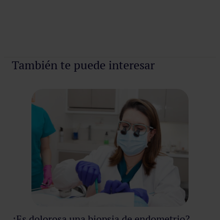
Pedir cita
También te puede interesar
¿Es dolorosa una biopsia de endometrio?
Ot