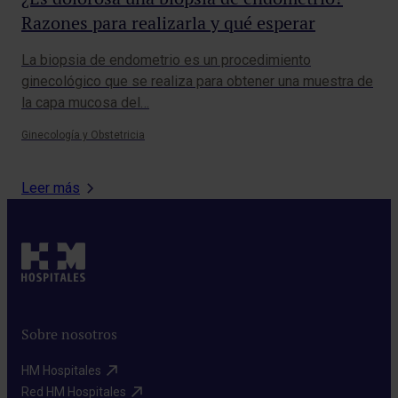
Razones para realizarla y qué esperar
de
La biopsia de endometrio es un procedimiento
¿Al
ginecológico que se realiza para obtener una muestra de
par
la capa mucosa del…
ima
Ginecología y Obstetricia
Ciru
Leer más
Sobre nosotros
HM Hospitales​
Red HM Hospitales​