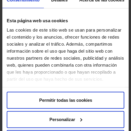
Beber abundante líquido:
bebe abundante líquido
antes y después de la prueba.
Esta página web usa cookies
Informa sobre embarazo o lactancia:
si estás
Las cookies de este sitio web se usan para personalizar
embarazada o amamantando, informa a tu médico.
el contenido y los anuncios, ofrecer funciones de redes
sociales y analizar el tráfico. Además, compartimos
información sobre el uso que haga del sitio web con
¿Tiene algún riesgo?
nuestros partners de redes sociales, publicidad y análisis
El DAT Scan (SPECT) es generalmente seguro, pero
web, quienes pueden combinarla con otra información
como cualquier procedimiento médico que involucra
que les haya proporcionado o que hayan recopilado a
radiación, tiene algunos riesgos mínimos a considerar:
partir del uso que haya hecho de sus servicios.
Exposición a radiación:
la exposición a la radiación
es baja y se considera segura. Tu médico evaluará si
Permitir todas las cookies
los beneficios superan los riesgos.
Personalizar
Reacciones alérgicas:
en raras ocasiones, pueden
ocurrir reacciones alérgicas al radiofármaco.