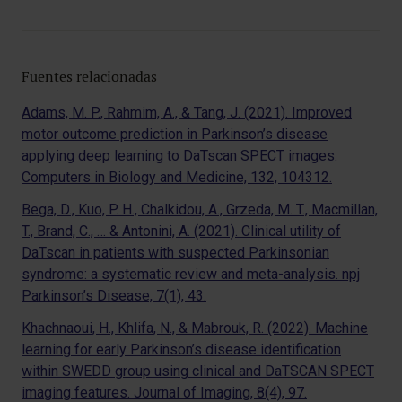
Fuentes relacionadas
Adams, M. P., Rahmim, A., & Tang, J. (2021). Improved
motor outcome prediction in Parkinson’s disease
applying deep learning to DaTscan SPECT images.
Computers in Biology and Medicine, 132, 104312.
Bega, D., Kuo, P. H., Chalkidou, A., Grzeda, M. T., Macmillan,
T., Brand, C., … & Antonini, A. (2021). Clinical utility of
DaTscan in patients with suspected Parkinsonian
syndrome: a systematic review and meta-analysis. npj
Parkinson’s Disease, 7(1), 43.
Khachnaoui, H., Khlifa, N., & Mabrouk, R. (2022). Machine
learning for early Parkinson’s disease identification
within SWEDD group using clinical and DaTSCAN SPECT
imaging features. Journal of Imaging, 8(4), 97.