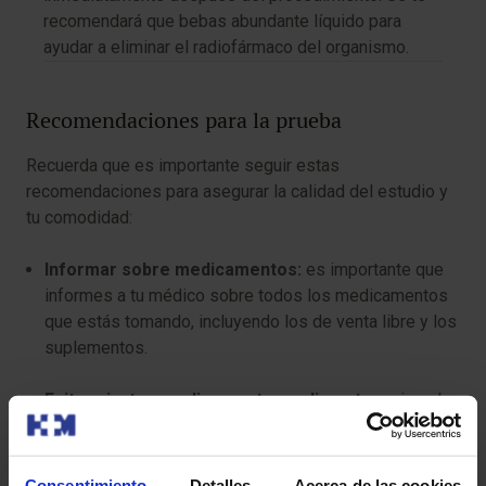
recomendará que bebas abundante líquido para
ayudar a eliminar el radiofármaco del organismo.
Recomendaciones para la prueba
Recuerda que es importante seguir estas
recomendaciones para asegurar la calidad del estudio y
tu comodidad:
Informar sobre medicamentos:
es importante que
informes a tu médico sobre todos los medicamentos
que estás tomando, incluyendo los de venta libre y los
suplementos.
Evitar ciertos medicamentos y alimentos:
sigue las
instrucciones de tu médico sobre qué medicamentos
y alimentos debes evitar antes de la prueba.
Consentimiento
Detalles
Acerca de las cookies