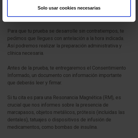
Solo usar cookies necesarias
Molestias en el sitio de inyección:
puedes
experimentar molestias en el sitio de la inyección.
Para que tu prueba se desarrolle sin contratiempos, te
pedimos que llegues con antelación a la hora indicada.
Así podremos realizar la preparación administrativa y
clínica necesaria.
Antes de la prueba, te entregaremos el Consentimiento
Informado, un documento con información importante
que deberás leer y firmar.
Si tu cita es para una Resonancia Magnética (RM), es
crucial que nos informes sobre la presencia de
marcapasos, objetos metálicos, prótesis (incluidas las
dentales), tatuajes o dispositivos de infusión de
medicamentos, como bombas de insulina.