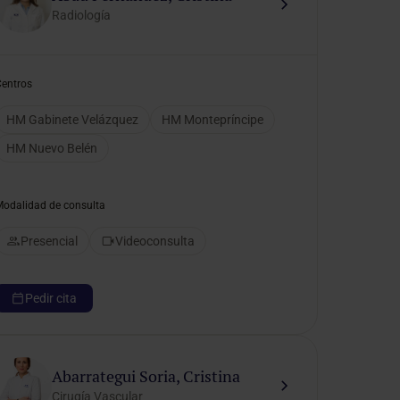
Radiología
Centros
HM Gabinete Velázquez
HM Montepríncipe
HM Nuevo Belén
Modalidad de consulta
Presencial
Videoconsulta
Pedir cita
Abarrategui Soria, Cristina
Cirugía Vascular