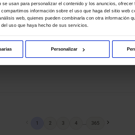
b se usan para personalizar el contenido y los anuncios, ofrecer
s, compartimos información sobre el uso que haga del sitio web 
 análisis web, quienes pueden combinarla con otra información q
r del uso que haya hecho de sus servicios.
nchinarro Consultas Externas
sarias
Personalizar
Per
1
2
3
4
...
365