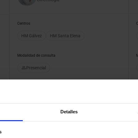
Centros
HM Gálvez
HM Santa Elena
Modalidad de consulta
Presencial
Pedir cita
Detalles
s
átrica