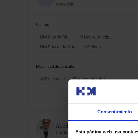
Anestesia
Centros
HM Madrid Río
HM Montepríncipe
HM Puerta del Sur
HM Rivas
Modalidad de consulta
Presencial
Videoconsulta
Consentimiento
Abelleira Pardeiro, Cesar
Esta página web usa cookie
Cardiopatías Congénitas y Cardiología Pedi