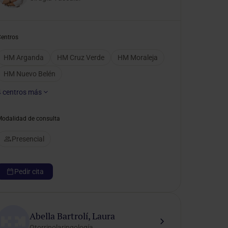
Centros
HM Arganda
HM Cruz Verde
HM Moraleja
HM Nuevo Belén
4
centros más
Modalidad de consulta
Presencial
Pedir cita
Abella Bartrolí, Laura
Otorrinolaringología