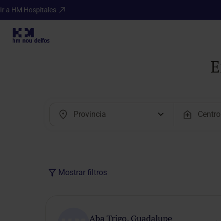
Ir a HM Hospitales
E
Mostrar filtros
Modalidad
de cita
Aba Trigo, Guadalupe