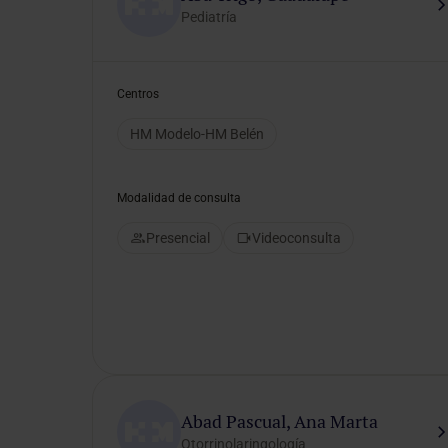
Online
Pediatría
Consulta
médica
y
Centros
análisis
clínico
HM Modelo-HM Belén
Modalidad de consulta
Idiomas
preferidos
Presencial
Videoconsulta
Selecciona un idioma
Género del
Abad Pascual, Ana Marta
profesional
Otorrinolaringología