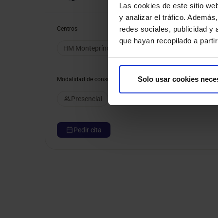
Las cookies de este sitio we
y analizar el tráfico. Ademá
redes sociales, publicidad y
Centros
que hayan recopilado a parti
HM Montepríncipe
HM Puerta del Sur
HM Sa
Solo usar cookies nece
Modalidad de consulta
Presencial
Pedir cita