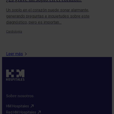
re
Un soplo en el corazón puede sonar alarmante,
generando preguntas e inquietudes sobre este
Aun
diagnóstico, pero es importan…
gen
mé
Cardiología
Card
Leer más
Sobre nosotros
HM Hospitales​
Red HM Hospitales​