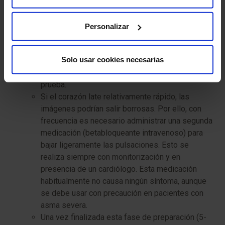
Siempre que no tenga contraindicación médica,
se le administrará un fármaco bajo la lengua
(nitroglicerina) que tiene actuación muy corta y
Personalizar
dilata las arterias coronarias permitiendo
evaluarlas mejor. Normalmente este fármaco no
Solo usar cookies necesarias
produce síntomas, aunque algunas personas
sienten dolor de cabeza autolimitado tras la
prueba.
Si el corazón late relativamente rápido, las
imágenes podrían salir borrosas. Por ello, con
frecuencia es necesario administrar una segunda
medicación (betabloqueante intravenoso) para
bajar ligeramente las pulsaciones. Esto se
realiza siempre con monitorización y en
presencia de un cardiólogo. Esta medicación
habitualmente no causa ningún síntoma, aunque
se debe usar con precaución en pacientes con
asma severa.
Una vez finalizada esta fase de preparación (5-