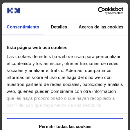
Recomendamos ropa cómoda y evitar joyas o
accesorios metálicos en el tórax que puedan
interferir con la imagen.
Se le pedirá que acuda en ayunas de 3-4 horas
Consentimiento
Detalles
Acerca de las cookies
previas a la prueba. No obstante, es
recomendable que beba agua y tome su
medicación habitual.
Esta página web usa cookies
Una vez en el hospital el personal sanitario le
Las cookies de este sitio web se usan para personalizar
hará un breve cuestionario médico
el contenido y los anuncios, ofrecer funciones de redes
Se quitará la parte superior de la ropa y se
sociales y analizar el tráfico. Además, compartimos
pondrá una bata sanitaria Se acostará en una
información sobre el uso que haga del sitio web con
mesa que se desliza dentro del escáner de TC,
nuestros partners de redes sociales, publicidad y análisis
que es como un tubo de poca longitud. Le
web, quienes pueden combinarla con otra información
colocarán electrodos en el pecho para
que les haya proporcionado o que hayan recopilado a
monitorizar su frecuencia cardiaca y un manguito
partir del uso que haya hecho de sus servicios.
en el brazo de para medir su tensión arterial.
También es necesaria la colocación una vía
intravenosa en el brazo.
Permitir todas las cookies