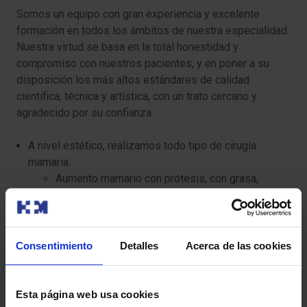
Somos un equipo con gran experiencia y excelente
formación en todos los ámbitos de nuestra especialidad.
Nuestra virtud se basa en la total honestidad y
compromiso con nuestros pacientes, y en poner a su
disposición los más altos estándares de calidad
científica, técnica y artística, con un trato cercano y
agradecido por su confianza.
A nivel estético, realizamos todo tipo de cirugía
mamaria:
Aumento mamario con prótesis, con grasa,
híbrido.
Reducción mamaria con o sin implantes.
Elevación mamaria o mastopexia con o sin
prótesis.
Consentimiento
Detalles
Acerca de las cookies
Corrección de Mama tuberosa.
Reconstrucción mamaria con todas las técnicas
disponibles (DIEP, Microcirugía, Cirugía
Esta página web usa cookies