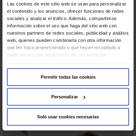
Profilactica con reconstrucción inmediata).
Las cookies de este sitio web se usan para personalizar
el contenido y los anuncios, ofrecer funciones de redes
Cirugía Facial:
sociales y analizar el tráfico. Además, compartimos
Cirugía de nariz (rinoplastia).
información sobre el uso que haga del sitio web con
Cirugía de Párpados (Blefaroplastia).
nuestros partners de redes sociales, publicidad y análisis
Eliminación de arrugas faciales o
web, quienes pueden combinarla con otra información
rejuvenecimiento facial (liftoing facial, lifting
que les haya proporcionado o que hayan recopilado a
cervical).
partir del uso que haya hecho de sus servicios.
Cirugía de Orejas (otoplastia).
Cirugía Corporal:
Abdominoplastia. Corrección de diástsis de
Permitir todas las cookies
rectos por vía abierta o endoscópica (REPA).
Liposucción, lipoesculutura, Lipofilling glúteo.
Personalizar
Braquioplastia o Cruroplastia.
Corrección de secuelas de obesidad mórbida…
Solo usar cookies necesarias