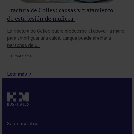
Fractura de Colles: causas y tratamiento
Ot
de esta lesión de muñeca
de
La fractura de Colles suele producirse al apoyar la mano
¿Al
para amortiguar una caída. aunque puede afectar a
par
personas de c…
ima
Traumatología
Ciru
Leer más
Sobre nosotros