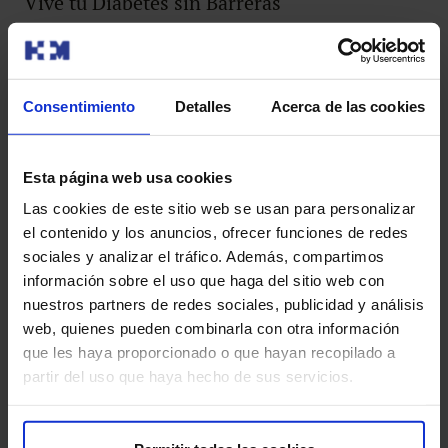
Vive tu Diabetes sin Barreras
La diabetes es una enfermedad seria, pero las personas
con diabetes pueden disfrutar de una vida larga,
saludable y feliz.
Consentimiento
Detalles
Acerca de las cookies
Por ello, el Hospital Universitario HM Montepríncipe
ponemos en marcha la nueva UNIDAD DE ATENCIÓN
Esta página web usa cookies
INTEGRAL PARA LAS PERSONAS CON DIABETES, un
Las cookies de este sitio web se usan para personalizar
proyecto en el que están implicados de forma directa los
el contenido y los anuncios, ofrecer funciones de redes
mejores especialistas, que cuentan con todos los
sociales y analizar el tráfico. Además, compartimos
recursos de un gran hospital para facilitar la atención
información sobre el uso que haga del sitio web con
integral, y dar la mejor respuesta a nuestros pacientes.
nuestros partners de redes sociales, publicidad y análisis
Porque diabetes, salud y tiempo son compatibles.
web, quienes pueden combinarla con otra información
que les haya proporcionado o que hayan recopilado a
partir del uso que haya hecho de sus servicios.