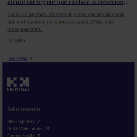
identificarlo y por qué es clave la detección
sa
precoz
Cada vez hay más información y más conciencia social
Esc
sobre el trastorno del espectro autista (TEA), pero
con
todavía existen…
fut
Psiquiatría
Pedi
Leer más
Sobre nosotros
HM Hospitales​
Red HM Hospitales​
Fundación HM​