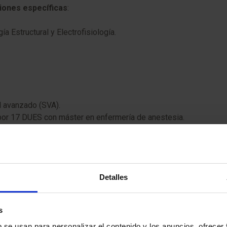
ciones específicas
:
a Estructural y Electrofisiología.
l avanzado (SVA).
por 17 DUES con máster en enfermería de anestesia.
Detalles
s
b se usan para personalizar el contenido y los anuncios, ofrecer