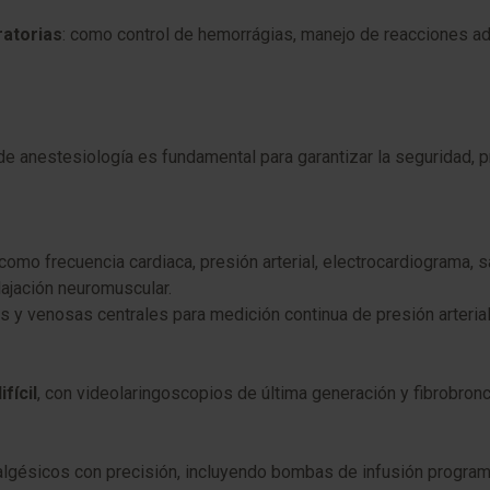
ratorias
: como control de hemorrágias, manejo de reacciones 
 anestesiología es fundamental para garantizar la seguridad, pre
mo frecuencia cardiaca, presión arterial, electrocardiograma, s
ajación neuromuscular.
les y venosas centrales para medición continua de presión arter
fícil
, con videolaringoscopios de última generación y fibrobron
nalgésicos con precisión, incluyendo bombas de infusión progra