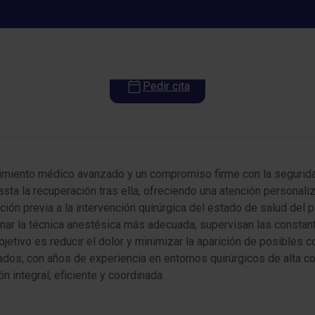
Anestesiología y Reanimación
Pedir cita
miento médico avanzado y un compromiso firme con la segurida
hasta la recuperación tras ella, ofreciendo una atención persona
ción previa a la intervención quirúrgica del estado de salud del
nar la técnica anestésica más adecuada, supervisan las constant
objetivo es reducir el dolor y minimizar la aparición de posible
cados, con años de experiencia en entornos quirúrgicos de alta 
n integral, eficiente y coordinada.