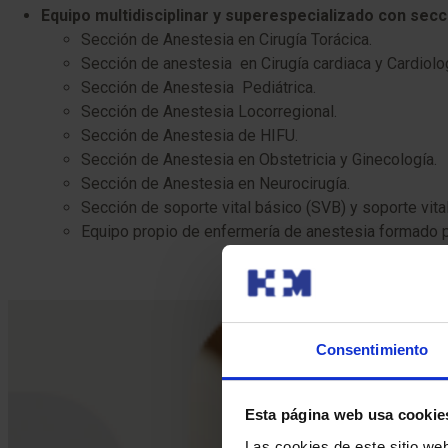
Equipo multidisciplinar y superespecializado con sec
Sección de Anestesia en Cirugía Torácica.
Sección de anestesia en Cirugía cardiaca y Cardiologí
Sección de Anestesia Pediátrica.
Sección de Anestesia Locorregional.
Sección de Anestesia de HIFU.
Sección de Anestesia en Obstetricia y Ginecología.
Sección de Anestesia en Neurocirugía.
Sección de soporte vital básico (SVB) y soporte vita
Equipo propio de enfermería de anestesia formado 
Consentimiento
Esta página web usa cookie
Las cookies de este sitio we