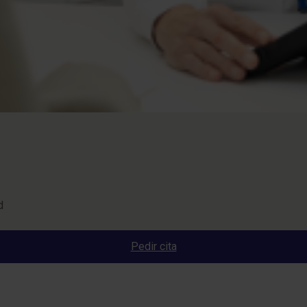
d
Pedir cita