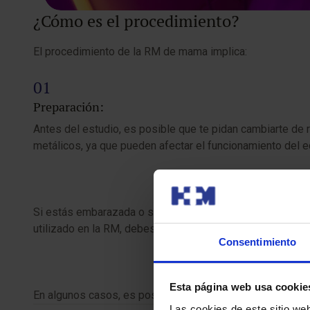
¿Cómo es el procedimiento?
El procedimiento de la RM de mama implica:
Preparación:
Antes del estudio, es posible que te pidan cambiarte de r
metálicos, ya que pueden afectar el funcionamiento del e
Si estás embarazada o sospechas que podrías estarlo, es 
utilizado en la RM, debes comunicarlo con anticipación pa
Consentimiento
Esta página web usa cookie
En algunos casos, es posible que te indiquen realizar la 
Las cookies de este sitio we