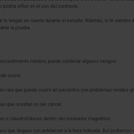
odría influir en el uso del contraste.
e lo tengan en cuenta durante el estudio. Además, si te sientes 
nte la prueba.
rocedimiento médico, puede conllevar algunos riesgos:
e ocurrir.
n rara que puede ocurrir en pacientes con problemas renales gr
s que resultan no ser cáncer.
s o claustrofóbicas dentro del resonador magnético.
s que llegues con antelación a la hora indicada. Así podremos re