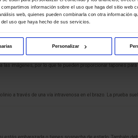
s, compartimos información sobre el uso que haga del sitio web 
 análisis web, quienes pueden combinarla con otra información q
 camilla especial diseñada con aberturas para las mamas, que pe
r del uso que haya hecho de sus servicios.
bajo del abdomen.
sarias
Personalizar
Per
resonador magnético. Durante el estudio, es fundamental que perm
ra las imágenes, por lo que te pueden proporcionar tapones para
olinio a través de una vía intravenosa en el brazo. La prueba suel
si estás embarazada o tienes sospecha de estarlo. También debes