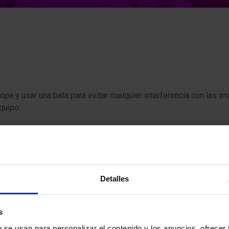
opa y usar una bata para evitar cualquier interferencia con las i
quipo.
importante que informes a tu médico antes de la prueba. Del mis
ra evaluar alternativas seguras.
Detalles
s
resonancia en un momento específico de tu ciclo menstrual, ya q
b se usan para personalizar el contenido y los anuncios, ofrecer