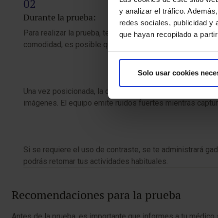
y analizar el tráfico. Ademá
Durante la prueba:
redes sociales, publicidad y
Para realizar la prueba, te acostarás boca abajo en una
que hayan recopilado a parti
comodidad, es posible que te coloquen una almohada de
Solo usar cookies nece
Una vez posicionada, la camilla se deslizará dentro del 
imágenes. El equipo emite ruidos fuertes mientras captu
Si se requiere el uso de contraste, se te administrará gad
podrás retomar tus actividades habituales.
Recomendaciones para la prueba
Antes de la prueba, es importante que informes a tu médico 