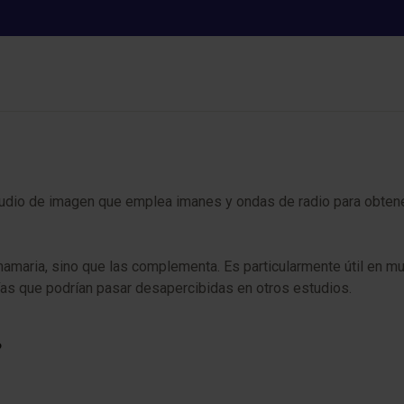
RM de mama
o de imagen que emplea imanes y ondas de radio para obtener i
mamaria, sino que las complementa. Es particularmente útil en 
ías que podrían pasar desapercibidas en otros estudios.
?