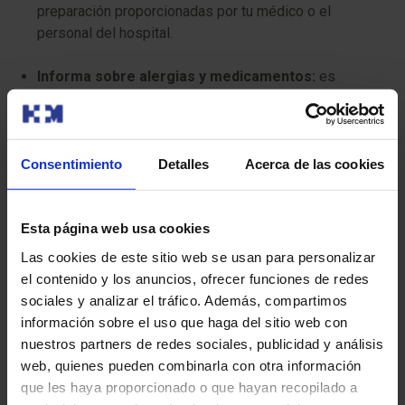
preparación proporcionadas por tu médico o el
personal del hospital.
Informa sobre alergias y medicamentos:
es
importante que le comentes a tu médico sobre
cualquier alergia que tengas y sobre todos los
medicamentos que estás tomando, incluyendo los de
venta libre y los suplementos.
Consentimiento
Detalles
Acerca de las cookies
Organiza el transporte:
necesitarás que alguien te
lleve a casa después del procedimiento, ya que no
Esta página web usa cookies
podrás conducir ni operar maquinaria pesada durante
Las cookies de este sitio web se usan para personalizar
al menos 24 horas debido a la sedación o la anestesia.
el contenido y los anuncios, ofrecer funciones de redes
sociales y analizar el tráfico. Además, compartimos
Sigue las instrucciones postoperatorias:
sigue
información sobre el uso que haga del sitio web con
cuidadosamente todas las indicaciones
nuestros partners de redes sociales, publicidad y análisis
postoperatorias proporcionadas por tu médico o el
web, quienes pueden combinarla con otra información
personal del hospital.
que les haya proporcionado o que hayan recopilado a