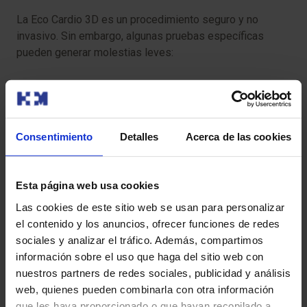
La Eco Cardio 3D es un procedimiento seguro y no
invasivo. Sin embargo, algunas pruebas específicas
pueden generar molestias leves:
Molestias transitorias:
si se utiliza un transductor
transesofágico, podrías sentir incomodidad en la
garganta debido a la inserción del dispositivo.
Consentimiento
Detalles
Acerca de las cookies
Sensación de frío:
por el gel conductor aplicado en el
pecho.
Esta página web usa cookies
Para que tu prueba se desarrolle sin contratiempos, te
Las cookies de este sitio web se usan para personalizar
pedimos que llegues con antelación a la hora indicada.
el contenido y los anuncios, ofrecer funciones de redes
Así podremos realizar la preparación administrativa y
sociales y analizar el tráfico. Además, compartimos
clínica necesaria.
información sobre el uso que haga del sitio web con
nuestros partners de redes sociales, publicidad y análisis
Antes de la prueba, te entregaremos el Consentimiento
web, quienes pueden combinarla con otra información
Informado, un documento con información importante
que les haya proporcionado o que hayan recopilado a