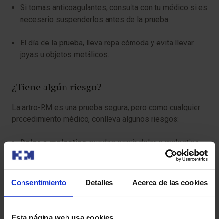
Si tomas anticoagulantes, consulta con tu médico si es
necesario suspenderlos antes de la prueba.
El día de la prueba, lleva ropa cómoda y evita llevar
joyas u objetos metálicos.
¿Tiene algún riesgo?
La artro-RM es una prueba segura, pero como cualquier
procedimiento médico, conlleva algunos riesgos:
Dolor o molestias
: puedes sentir dolor o molestias
en la articulación después de la inyección. Estos
síntomas suelen ser leves y desaparecen en pocos
días.
Consentimiento
Detalles
Acerca de las cookies
Infección:
existe un pequeño riesgo de infección en
la articulación después de la inyección.
Esta página web usa cookies