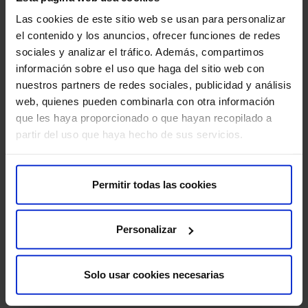
Las cookies de este sitio web se usan para personalizar
Reacción alérgica al contraste:
es poco común,
el contenido y los anuncios, ofrecer funciones de redes
pero puede ocurrir.
sociales y analizar el tráfico. Además, compartimos
información sobre el uso que haga del sitio web con
Sangrado:
en raras ocasiones, puede producirse un
nuestros partners de redes sociales, publicidad y análisis
pequeño sangrado en la articulación después de la
web, quienes pueden combinarla con otra información
inyección.
que les haya proporcionado o que hayan recopilado a
Para que tu prueba se desarrolle sin contratiempos, te
partir del uso que haya hecho de sus servicios.
pedimos que llegues con antelación a la hora indicada.
Así podremos realizar la preparación administrativa y
clínica necesaria.
Permitir todas las cookies
Antes de la prueba, te entregaremos el Consentimiento
Personalizar
Informado, un documento con información importante
que deberás leer y firmar.
Solo usar cookies necesarias
Si tu cita es para una Resonancia Magnética (RM), es
crucial que nos informes sobre la presencia de