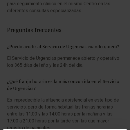
para seguimiento clínico en el mismo Centro en las
diferentes consultas especializadas.
Preguntas frecuentes
¿Puedo acudir al Servicio de Urgencias cuando quiera?
El Servicio de Urgencias permanece abierto y operativo
los 365 días del año y las 24h del día.
¿Qué franja horaria es la más concurrida en el Servicio
de Urgencias?
Es impredecible la afluencia asistencial en este tipo de
servicios, pero de forma habitual las franjas horarias
entre las 11:00 y las 14:00 horas por la mañana y las
17:00 a 21:00 horas por la tarde son las que mayor
registro de pacientes.