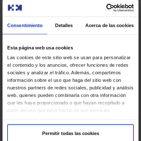
Por eso es necesario también realizar un triaje que
asegura la atención prioritaria de las patologías más
Consentimiento
Detalles
Acerca de las cookies
graves.
¿Qué especialistas son los que prestan servicio en
Esta página web usa cookies
Urgencias?
Las cookies de este sitio web se usan para personalizar
el contenido y los anuncios, ofrecer funciones de redes
La mayoría de los médicos que componen el Servicio de
sociales y analizar el tráfico. Además, compartimos
Urgencias son internistas o médicos de Familia con
información sobre el uso que haga del sitio web con
sólida experiencia hospitalaria.
nuestros partners de redes sociales, publicidad y análisis
web, quienes pueden combinarla con otra información
que les haya proporcionado o que hayan recopilado a
partir del uso que haya hecho de sus servicios.
Permitir todas las cookies