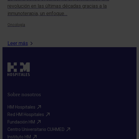
revolución en las últimas décadas gracias a la
en 
inmunoterapia, un enfoque…
rec
Oncología
Card
Leer más
Sobre nosotros
HM Hospitales​
Red HM Hospitales​
Fundación HM​
Centro Universitario CUHMED​
Instituto HM​