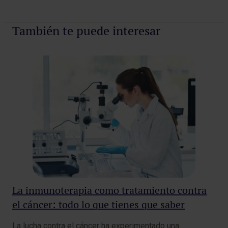
Pedir cita
También te puede interesar
La inmunoterapia como tratamiento contra
De
el cáncer: todo lo que tienes que saber
el
di
La lucha contra el cáncer ha experimentado una
El 