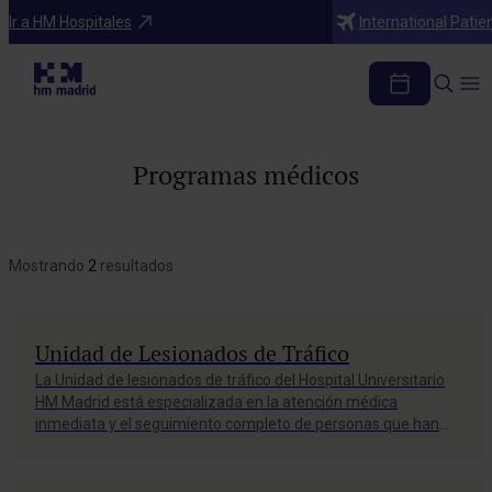
Ir a HM Hospitales
International Patie
Programas médicos
Mostrando
2
resultados
Unidad de Lesionados de Tráfico
La Unidad de lesionados de tráfico del Hospital Universitario
HM Madrid está especializada en la atención médica
inmediata y el seguimiento completo de personas que han
sufrido accidentes de tráfico, ya sean conductores,
pasajeros, peatones o motoristas. Ofrecemos un servicio
rápido. Nuestro equipo multidisciplinar está formado por