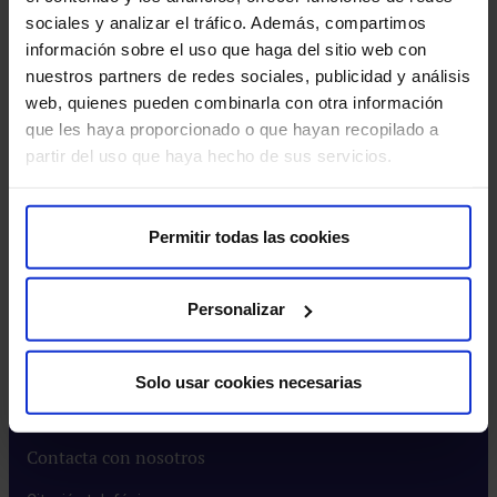
sociales y analizar el tráfico. Además, compartimos
Instituto HM​
información sobre el uso que haga del sitio web con
Intranet HM Hospitales​
nuestros partners de redes sociales, publicidad y análisis
Rincón del accionista​
web, quienes pueden combinarla con otra información
que les haya proporcionado o que hayan recopilado a
Más HM Hospitales
partir del uso que haya hecho de sus servicios.
Prensa​
Preguntas frecuentes​
Permitir todas las cookies
Actualidad
Personalizar
Blog​
Eventos​
Solo usar cookies necesarias
Noticias​
Contacta con nosotros