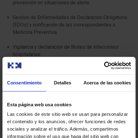
prevención en situaciones de alerta.
Gestión de Enfermedades de Declaración Obligatoria
(EDOs) y notificación de las correspondientes a
Medicina Preventiva.
Vigilancia y declaración de Brotes de infecciones
hospitalarias.
Mantenimiento del Registro de Vacunación del
Sistema de Información de Salud Pública -SISPAL-
Consentimiento
Detalles
Acerca de las cookies
Colaboración técnica en áreas relativas a la Salud
Pública con la autoridad sanitaria del área de
Esta página web usa cookies
referencia.
Las cookies de este sitio web se usan para personalizar
Colaboración en elaboración de protocolos
el contenido y los anuncios, ofrecer funciones de redes
multidisciplinares en situaciones de alerta
sociales y analizar el tráfico. Además, compartimos
epidemiológica de acuerdo con las autoridades
información sobre el uso que haga del sitio web con