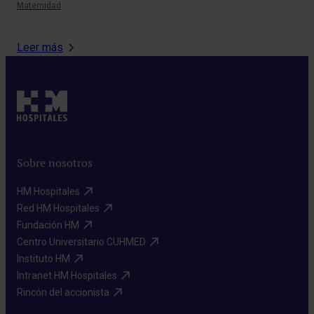
Maternidad
Der
Leer más
Sobre nosotros
HM Hospitales​
Red HM Hospitales​
Fundación HM​
Centro Universitario CUHMED​
Instituto HM​
Intranet HM Hospitales​
Rincón del accionista​