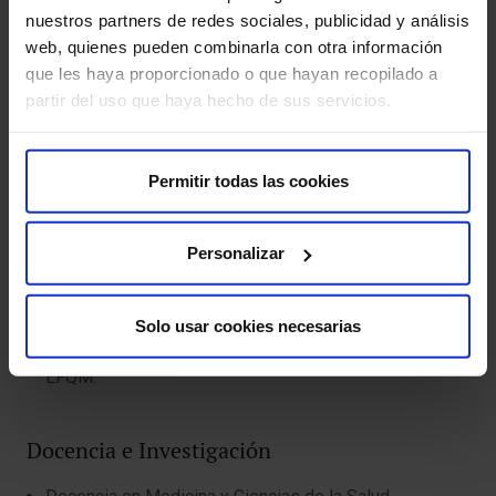
sanitarias regionales, nacionales e internacionales.
nuestros partners de redes sociales, publicidad y análisis
web, quienes pueden combinarla con otra información
que les haya proporcionado o que hayan recopilado a
Calidad y Seguridad del Paciente
partir del uso que haya hecho de sus servicios.
Participación en Comisiones relacionadas con la
especialidad: Comisión de Infección y Política
Permitir todas las cookies
Antibiótica, Comisión de Seguridad del Paciente,
Comité de Enfermería.
Personalizar
Colaboración en la elaboración de indicadores de
calidad en el hospital.
Solo usar cookies necesarias
Participación en grupos de mejora y autoevaluación
EFQM.
Docencia e Investigación