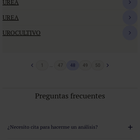
UREA
UREA
UROCULTIVO
Pagina
Siguiente
…
1
47
48
49
50
anterior
pagina
Preguntas frecuentes
¿Necesito cita para hacerme un análisis?