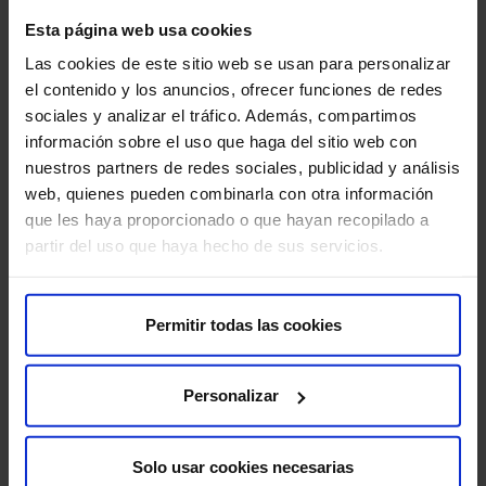
Sobre nosotros
Esta página web usa cookies
Quiénes somos​
Las cookies de este sitio web se usan para personalizar
Excelencia y calidad​
el contenido y los anuncios, ofrecer funciones de redes
Trabaja con nosotros​
sociales y analizar el tráfico. Además, compartimos
Rincón del accionista​
información sobre el uso que haga del sitio web con
nuestros partners de redes sociales, publicidad y análisis
web, quienes pueden combinarla con otra información
Más HM Hospitales
que les haya proporcionado o que hayan recopilado a
Fundación HM​
partir del uso que haya hecho de sus servicios.
Centro Universitario CUHMED​
Instituto HM Hospitales​
Intranet HM Hospitales​
Permitir todas las cookies
HM CIOCC​
HM CIEC​
Personalizar
HM CINAC​
Solo usar cookies necesarias
Enlaces de interés