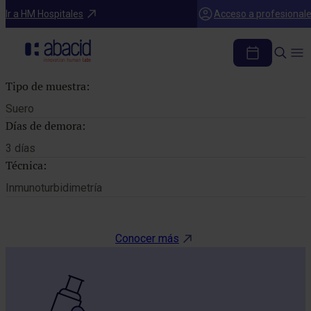
Catálogo de pruebas
Ir a HM Hospitales
Acceso a profesional
TRANSFERRINA
Tipo de muestra:
Suero
Días de demora:
3 días
Técnica:
Inmunoturbidimetría
Conocer más