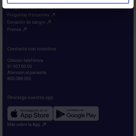
Aseguradoras y mutuas​
Preguntas frecuentes​
Donación de sangre​
Prensa​
Contacta con nosotros
Citación telefónica
91 937 00 00
Atención al paciente
800 088 050
Descarga nuestra app
Más sobre la App​