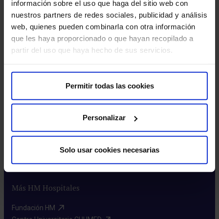
información sobre el uso que haga del sitio web con
nuestros partners de redes sociales, publicidad y análisis
web, quienes pueden combinarla con otra información
que les haya proporcionado o que hayan recopilado a
partir del uso que haya hecho de sus servicios.
Permitir todas las cookies
Sobre nosotros
Personalizar
Quiénes somos​
Excelencia y calidad​
Trabaja con nosotros​
Solo usar cookies necesarias
Rincón del accionista​
Más HM Hospitales
Fundación HM​