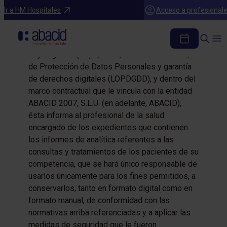
De conformidad con lo dispuesto en las
Ir a HM Hospitales
Acceso a profesional
normativas vigentes en materia de protección
de datos personales, el Reglamento (UE)
2016/679, de 27 de abril de 2016 (RGPD), la
Ley Orgánica (ES) 3/2018, de 5 de diciembre,
de Protección de Datos Personales y garantía
de derechos digitales (LOPDGDD), y dentro del
marco contractual que le vincula con la entidad
ABACID 2007, S.L.U. (en adelante, ABACID),
ésta informa al profesional de la salud
encargado de los expedientes que contienen
los informes de analítica referentes a las
consultas y tratamientos de los pacientes de su
competencia, que se hará único responsable de
usarlos únicamente para los fines permitidos, a
conservarlos, tanto en formato digital como en
formato manual, de conformidad con las
normativas arriba referenciadas y a aplicar las
medidas de seguridad que le fueron