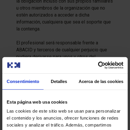
la obligación incluso con sus propios familiares
u otros miembros de la organización que no
estén autorizados a acceder a dicha
información, cualquiera que sea el soporte que
la contenga.
El profesional será responsable frente a
ABACID y terceros de cualquier perjuicio que
pudiera derivarse para unos y otros del
incumplimiento de los compromisos expuestos
de este acuerdo, pudiendo suponer el inicio de
acciones legales, así como la reclamación de
Consentimiento
Detalles
Acerca de las cookies
las indemnizaciones, sanciones y daños o
perjuicios que ABACID se vea obligada a
atender como consecuencia de dicho
Esta página web usa cookies
incumplimiento.
Las cookies de este sitio web se usan para personalizar
el contenido y los anuncios, ofrecer funciones de redes
sociales y analizar el tráfico. Además, compartimos
Aceptar
Rechazar