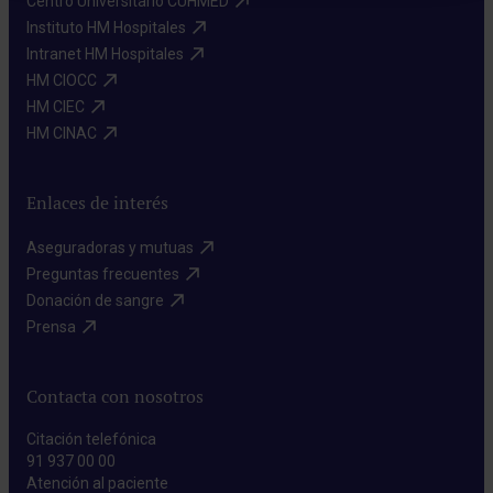
Centro Universitario CUHMED​
Instituto HM Hospitales​
Intranet HM Hospitales​
HM CIOCC​
HM CIEC​
HM CINAC​
Enlaces de interés
Aseguradoras y mutuas​
Preguntas frecuentes​
Donación de sangre​
Prensa​
Contacta con nosotros
Citación telefónica
91 937 00 00
Atención al paciente