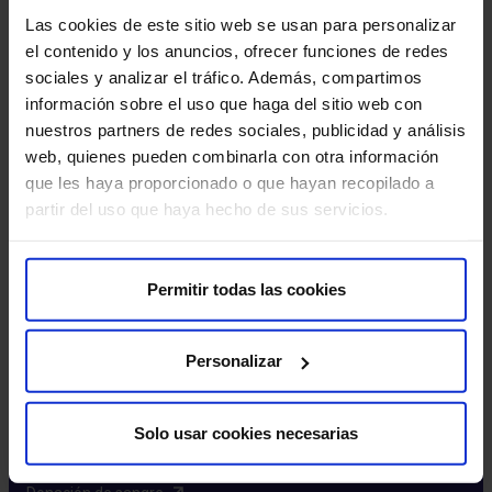
Excelencia y calidad​
Las cookies de este sitio web se usan para personalizar
Trabaja con nosotros​
el contenido y los anuncios, ofrecer funciones de redes
Rincón del accionista​
sociales y analizar el tráfico. Además, compartimos
información sobre el uso que haga del sitio web con
Más HM Hospitales
nuestros partners de redes sociales, publicidad y análisis
web, quienes pueden combinarla con otra información
Fundación HM​
que les haya proporcionado o que hayan recopilado a
Centro Universitario CUHMED​
partir del uso que haya hecho de sus servicios.
Instituto HM Hospitales​
Intranet HM Hospitales​
HM CIOCC​
Permitir todas las cookies
HM CIEC​
HM CINAC​
Personalizar
Enlaces de interés
Solo usar cookies necesarias
Aseguradoras y mutuas​
Preguntas frecuentes​