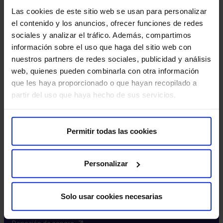
Excelencia y calidad​
Las cookies de este sitio web se usan para personalizar
Trabaja con nosotros​
el contenido y los anuncios, ofrecer funciones de redes
Rincón del accionista​
sociales y analizar el tráfico. Además, compartimos
información sobre el uso que haga del sitio web con
Más HM Hospitales
nuestros partners de redes sociales, publicidad y análisis
web, quienes pueden combinarla con otra información
Fundación HM​
que les haya proporcionado o que hayan recopilado a
Centro Universitario CUHMED​
partir del uso que haya hecho de sus servicios.
Instituto HM Hospitales​
Intranet HM Hospitales​
HM CIOCC​
Permitir todas las cookies
HM CIEC​
HM CINAC​
Personalizar
Enlaces de interés
Solo usar cookies necesarias
Aseguradoras y mutuas​
Preguntas frecuentes​