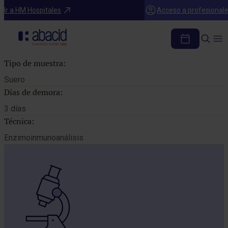
Catálogo de pruebas
Ir a HM Hospitales
Acceso a profesional
TOBRAMICINA
Tipo de muestra:
Suero
Días de demora:
3 días
Técnica:
Enzimoinmunoanálisis