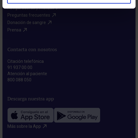
Aseguradoras y mutuas​
Preguntas frecuentes​
Donación de sangre​
Prensa​
Contacta con nosotros
Citación telefónica
91 937 00 00
Atención al paciente
800 088 050
Descarga nuestra app
Más sobre la App​