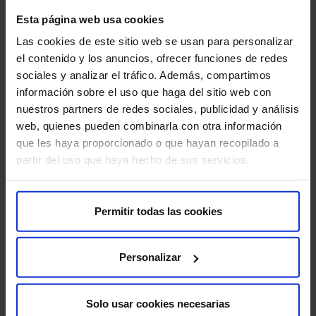
Sobre nosotros
Esta página web usa cookies
Quiénes somos​
Las cookies de este sitio web se usan para personalizar
Excelencia y calidad​
el contenido y los anuncios, ofrecer funciones de redes
Trabaja con nosotros​
sociales y analizar el tráfico. Además, compartimos
Rincón del accionista​
información sobre el uso que haga del sitio web con
nuestros partners de redes sociales, publicidad y análisis
web, quienes pueden combinarla con otra información
Más HM Hospitales
que les haya proporcionado o que hayan recopilado a
Fundación HM​
partir del uso que haya hecho de sus servicios.
Centro Universitario CUHMED​
Instituto HM Hospitales​
Intranet HM Hospitales​
Permitir todas las cookies
HM CIOCC​
HM CIEC​
Personalizar
HM CINAC​
Solo usar cookies necesarias
Enlaces de interés