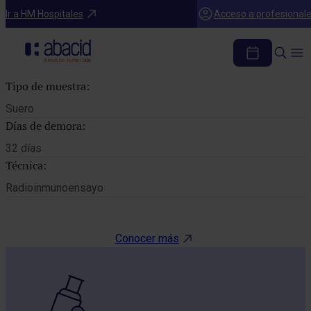
Catálogo de pruebas
Ir a HM Hospitales
Acceso a profesional
TRIPSINA
Tipo de muestra:
Suero
Días de demora:
32 días
Técnica:
Radioinmunoensayo
Conocer más