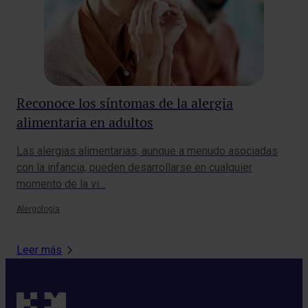
Reconoce los síntomas de la alergia
Op
alimentaria en adultos
ve
Las alergias alimentarias, aunque a menudo asociadas
La 
con la infancia, pueden desarrollarse en cualquier
con
momento de la vi…
pro
Alergología
Ciru
Leer más