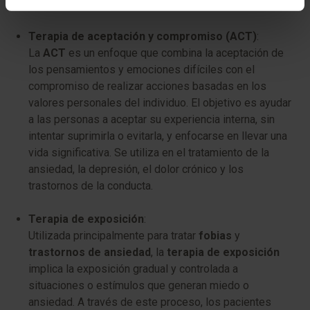
sí mismo.
Terapia de aceptación y compromiso (ACT)
:
La
ACT
es un enfoque que combina la aceptación de
los pensamientos y emociones difíciles con el
compromiso de realizar acciones basadas en los
valores personales del individuo. El objetivo es ayudar
a las personas a aceptar su experiencia interna, sin
intentar suprimirla o evitarla, y enfocarse en llevar una
vida significativa. Se utiliza en el tratamiento de la
ansiedad, la depresión, el dolor crónico y los
trastornos de la conducta.
Terapia de exposición
:
Utilizada principalmente para tratar
fobias
y
trastornos de ansiedad
, la
terapia de exposición
implica la exposición gradual y controlada a
situaciones o estímulos que generan miedo o
ansiedad. A través de este proceso, los pacientes