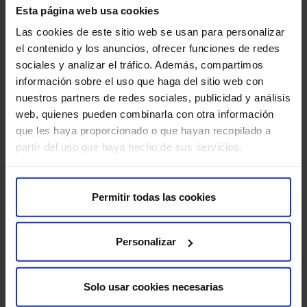
Esta página web usa cookies
Este enfoque se centra en explorar los procesos
inconscientes que influyen en el comportamiento y las
Las cookies de este sitio web se usan para personalizar
emociones. La
psicoterapia psicodinámica
ayuda a
el contenido y los anuncios, ofrecer funciones de redes
los pacientes a tomar conciencia de los conflictos
sociales y analizar el tráfico. Además, compartimos
internos y las experiencias pasadas que pueden estar
información sobre el uso que haga del sitio web con
afectando su vida actual. Es útil en el tratamiento de
nuestros partners de redes sociales, publicidad y análisis
trastornos emocionales complejos, problemas de
web, quienes pueden combinarla con otra información
relación y dificultades relacionadas con la autoestima.
que les haya proporcionado o que hayan recopilado a
partir del uso que haya hecho de sus servicios.
Terapia humanista
:
Basada en la
teoría humanista
, este enfoque pone
énfasis en el autoconocimiento, el crecimiento
Permitir todas las cookies
personal y la autorrealización. La
terapia centrada en
la persona
(desarrollada por Carl Rogers) es uno de
Personalizar
los métodos más conocidos dentro de este enfoque.
Se centra en crear un entorno terapéutico seguro y sin
juicios, donde el paciente pueda explorar sus
Solo usar cookies necesarias
sentimientos y desarrollar una mayor comprensión de