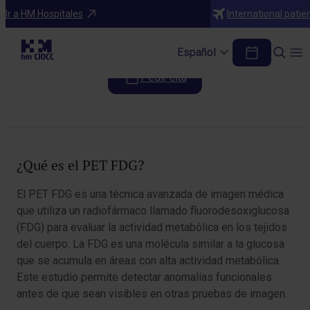
Pruebas diagnósticas
Ir a HM Hospitales
International patie
PET FDG
Español
Pedir cita
Tabla de contenidos
¿Qué es el PET FDG?
El PET FDG es una técnica avanzada de imagen médica
que utiliza un radiofármaco llamado fluorodesoxiglucosa
(FDG) para evaluar la actividad metabólica en los tejidos
del cuerpo. La FDG es una molécula similar a la glucosa
que se acumula en áreas con alta actividad metabólica.
Este estudio permite detectar anomalías funcionales
antes de que sean visibles en otras pruebas de imagen.