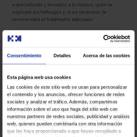
especializado y enviados a tu médico, quien te
explicará los hallazgos y, si es necesario, te
recomendará el tratamiento adecuado.
Recomendaciones para la prueba
Si tienes diabetes, es importante que informes a tu
Consentimiento
Detalles
Acerca de las cookies
médico para que pueda ajustar las recomendaciones
específicas relacionadas con el control de glucosa antes
del examen. Durante el procedimiento, debes
Esta página web usa cookies
permanecer lo más quieto posible para asegurar que las
Las cookies de este sitio web se usan para personalizar
imágenes sean precisas. Además, sigue todas las
el contenido y los anuncios, ofrecer funciones de redes
indicaciones que te dé tu médico antes, durante y
sociales y analizar el tráfico. Además, compartimos
después del procedimiento.
información sobre el uso que haga del sitio web con
nuestros partners de redes sociales, publicidad y análisis
¿Tiene algún riesgo?
web, quienes pueden combinarla con otra información
que les haya proporcionado o que hayan recopilado a