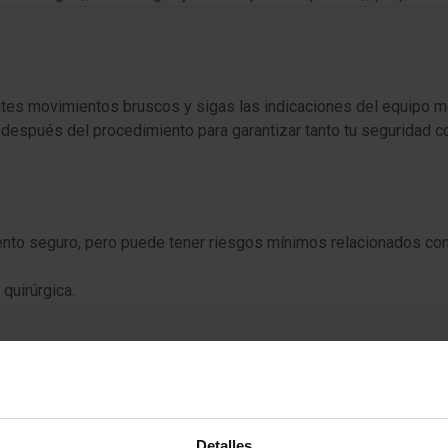
ites movimientos bruscos y sigas las indicaciones del equipo m
 después del procedimiento para garantizar tanto tu seguridad co
ento seguro, pero puede tener riesgos mínimos relacionados con 
 quirúrgica.
do al uso de colorantes o radioisótopos.
Detalles