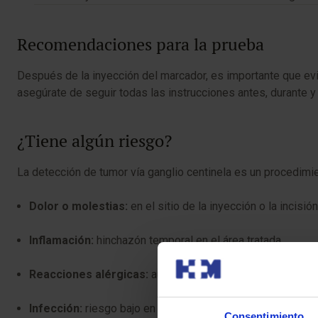
Recomendaciones para la prueba
Después de la inyección del marcador, es importante que ev
asegúrate de seguir todas las instrucciones antes, durante y
¿Tiene algún riesgo?
La detección de tumor vía ganglio centinela es un procedimi
Dolor o molestias:
en el sitio de la inyección o la incisión
Inflamación:
hinchazón temporal en el área tratada.
Reacciones alérgicas:
aunque raras, pueden ocurrir debi
Infección:
riesgo bajo en el sitio de la incisión.
Consentimiento