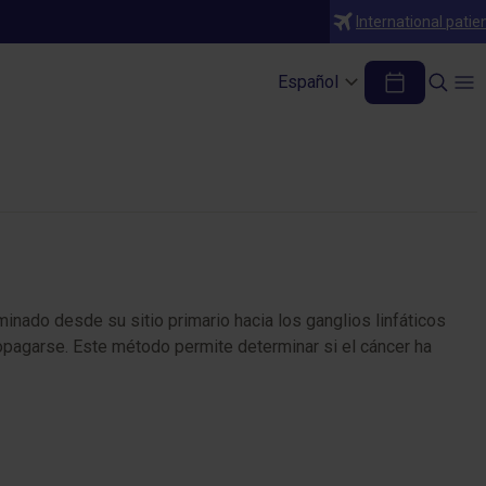
International patie
nela
Español
minado desde su sitio primario hacia los ganglios linfáticos
propagarse. Este método permite determinar si el cáncer ha