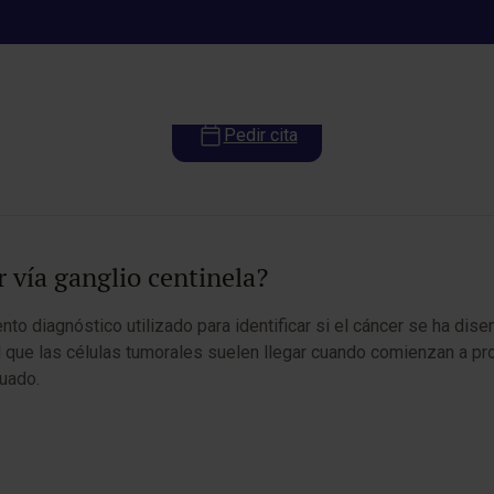
ección tumor vía ganglio centi
Pedir cita
 vía ganglio centinela?
to diagnóstico utilizado para identificar si el cáncer se ha dise
o al que las células tumorales suelen llegar cuando comienzan a 
uado.