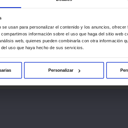
s que llegues con antelación a la hora indicada. Así podremos re
s
mado, un documento con información importante que deberás leer
b se usan para personalizar el contenido y los anuncios, ofrecer
s, compartimos información sobre el uso que haga del sitio web 
 que nos informes sobre la presencia de marcapasos, objetos metá
 análisis web, quienes pueden combinarla con otra información q
insulina.
r del uso que haya hecho de sus servicios.
ualquier procedimiento médico, existe una mínima posibilidad d
sarias
Personalizar
Per