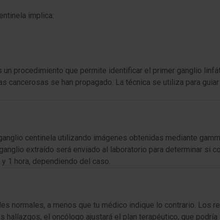
ntinela implica:
un procedimiento que permite identificar el primer ganglio linfá
as cancerosas se han propagado. La técnica se utiliza para guiar 
 ganglio centinela utilizando imágenes obtenidas mediante gammag
l ganglio extraído será enviado al laboratorio para determinar si 
 y 1 hora, dependiendo del caso.
s normales, a menos que tu médico indique lo contrario. Los re
 hallazgos, el oncólogo ajustará el plan terapéutico, que podría in