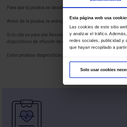
Para que tu prueba se desarrolle sin contratiempos, te pedimo
Esta página web usa cookie
Antes de la prueba, te entregaremos el Consentimiento Infor
Las cookies de este sitio we
y analizar el tráfico. Ademá
Si tu cita es para una Resonancia Magnética (RM), es crucial
redes sociales, publicidad y
dispositivos de infusión de medicamentos, como bombas de 
que hayan recopilado a parti
Estas pruebas diagnósticas son muy seguras, pero como en c
Solo usar cookies nece