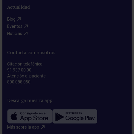
realizan
Actualidad
para
Blog​
extirpar
Eventos​
órganos
Noticias​
o
tejidos
Contacta con nosotros
sanos
que
Citación telefónica
91 937 00 00
tienen
Atención al paciente
un
800 088 050
alto
riesgo
Descarga nuestra app
de
desarrollar
cáncer
Más sobre la app​
en