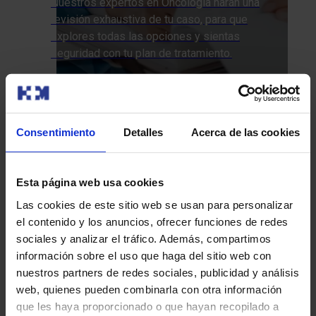
Nuestros expertos en Oncología harán una
revisión exhaustiva de tu caso, para que
explores todas las opciones y sientas
seguridad con tu plan de tratamiento.
Te llamamos
¿Cómo la aproximamos desde HM
Consentimiento
Detalles
Acerca de las cookies
Hospitales?
Esta página web usa cookies
Pruebas Diagnósticas
Tratamientos
Las cookies de este sitio web se usan para personalizar
el contenido y los anuncios, ofrecer funciones de redes
Evaluación del historial familiar:
recopilación y
sociales y analizar el tráfico. Además, compartimos
análisis detallado de los antecedentes familiares de
información sobre el uso que haga del sitio web con
cáncer para identificar patrones hereditarios.
nuestros partners de redes sociales, publicidad y análisis
Evaluación del riesgo individual:
estimación del
web, quienes pueden combinarla con otra información
riesgo de desarrollar cáncer en función de los
que les haya proporcionado o que hayan recopilado a