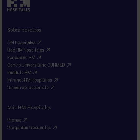
estilo
de
vida,
Sobre nosotros
pruebas
de
HM Hospitales​
detección
Red HM Hospitales​
Fundación HM​
específicas
Centro Universitario CUHMED​
y
Instituto HM​
cirugías
Intranet HM Hospitales​
profilácticas.
Rincón del accionista​
Este
tipo
Más HM Hospitales
de
procedimientos
Prensa​
Preguntas frecuentes​
quirúrgicos
se