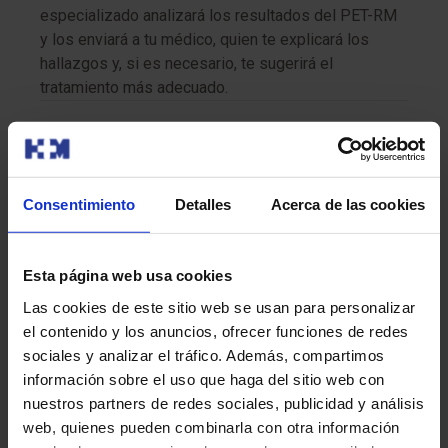
especializado analizará los resultados del PET-RM
y los enviará a tu médico, quien te explicará los
hallazgos y, si es necesario, te sugerirá el
tratamiento más adecuado.
Recomendaciones para la prueba
Durante el procedimiento, es importante que
Consentimiento
Detalles
Acerca de las cookies
permanezcas lo más quieto posible para asegurar la
precisión de las imágenes. Además, sigue todas las
indicaciones de tu médico antes, durante y después del
Esta página web usa cookies
estudio para garantizar un resultado óptimo.
Las cookies de este sitio web se usan para personalizar
el contenido y los anuncios, ofrecer funciones de redes
sociales y analizar el tráfico. Además, compartimos
¿Tiene algún riesgo?
información sobre el uso que haga del sitio web con
El PET-RM es un procedimiento seguro, pero existen
nuestros partners de redes sociales, publicidad y análisis
algunos riesgos mínimos:
web, quienes pueden combinarla con otra información