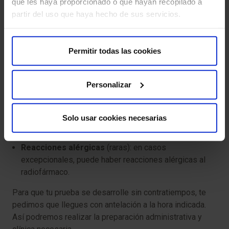
que les haya proporcionado o que hayan recopilado a
Exposición a radiación:
el PET utiliza una pequeña
partir del uso que haya hecho de sus servicios.
cantidad de radiación debido al radiofármaco
administrado. Sin embargo, la dosis es baja y se
considera segura.
Permitir todas las cookies
Claustrofobia:
algunas personas pueden
Personalizar
experimentar ansiedad al estar dentro del escáner de
RM. Informa al equipo médico si esto te ocurre; se
pueden tomar medidas para ayudarte a sentirte más
Solo usar cookies necesarias
cómodo.
Reacciones alérgicas
(raras): en casos
excepcionales, puede haber reacciones alérgicas al
radiofármaco.
Para que tu prueba se desarrolle sin contratiempos, te
pedimos que llegues con antelación a la hora indicada.
Así podremos realizar la preparación administrativa y