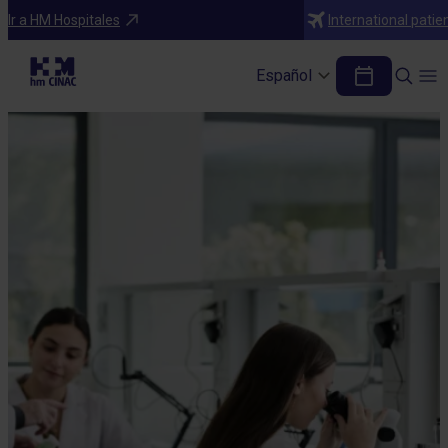
Ir a HM Hospitales
International patie
Español