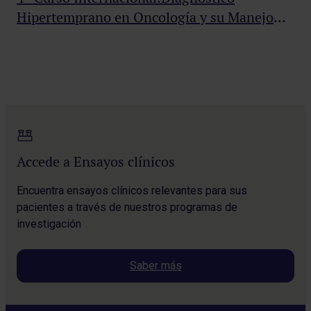
Hipertemprano en Oncología y su Manejo
De
Clínico
Accede a Ensayos clínicos
Encuentra ensayos clínicos relevantes para sus
pacientes a través de nuestros programas de
investigación
Saber más