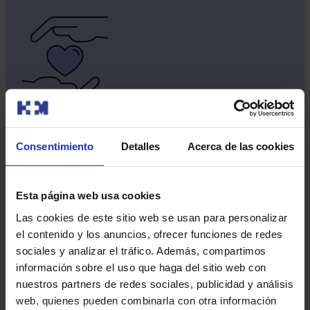
Estancias formativas en CINAC
Consentimiento
Detalles
Acerca de las cookies
HM CINAC impulsa la formación de profesionales
sanitarios a través de sus estancias formativas, dirigidas
a especialistas (nacionales e internacionales),
Esta página web usa cookies
residentes MIR y enfermeras. Te invitamos a conocer
Las cookies de este sitio web se usan para personalizar
nuestros programas y a formar parte de un equipo
el contenido y los anuncios, ofrecer funciones de redes
comprometido con la excelencia.
sociales y analizar el tráfico. Además, compartimos
información sobre el uso que haga del sitio web con
Saber más
nuestros partners de redes sociales, publicidad y análisis
web, quienes pueden combinarla con otra información