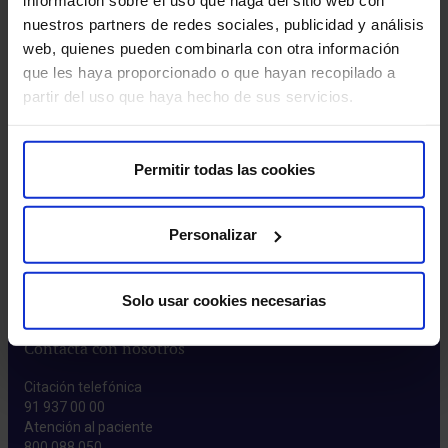
información sobre el uso que haga del sitio web con
Rincón del accionista​
nuestros partners de redes sociales, publicidad y análisis
web, quienes pueden combinarla con otra información
Más HM Hospitales
que les haya proporcionado o que hayan recopilado a
partir del uso que haya hecho de sus servicios.
Prensa​
Preguntas frecuentes​
Permitir todas las cookies
Actualidad
Personalizar
Blog​
Eventos​
Noticias​
Solo usar cookies necesarias
Contacta con nosotros
Citación telefónica
91 937 00 00
Atención al paciente
800 088 050