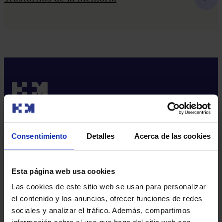
Sobre nosotros
Consentimiento
Detalles
Acerca de las cookies
HM Hospitales​
Red HM Hospitales​
Esta página web usa cookies
Fundación HM​
Las cookies de este sitio web se usan para personalizar
Centro Universitario CUHMED​
el contenido y los anuncios, ofrecer funciones de redes
Instituto HM​
sociales y analizar el tráfico. Además, compartimos
Intranet HM Hospitales​