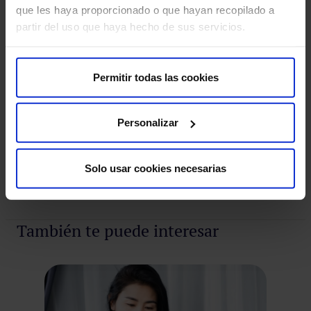
que les haya proporcionado o que hayan recopilado a
Nuestros médicos
partir del uso que haya hecho de sus servicios.
Consulta y pide cita con los profesionales de esta
especialidad
Permitir todas las cookies
Pedir cita
Personalizar
Solo usar cookies necesarias
Pedir cita
También te puede interesar