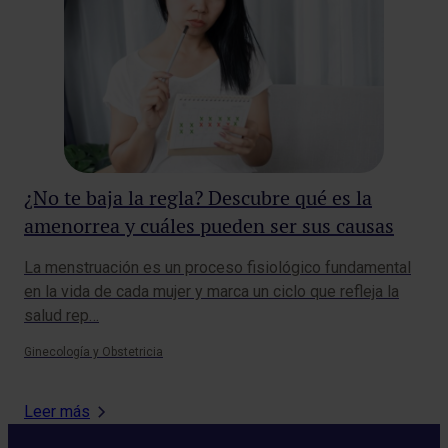
¿No te baja la regla? Descubre qué es la
¿E
amenorrea y cuáles pueden ser sus causas
Un 
gen
La menstruación es un proceso fisiológico fundamental
dia
en la vida de cada mujer y marca un ciclo que refleja la
salud rep…
Card
Ginecología y Obstetricia
Leer más