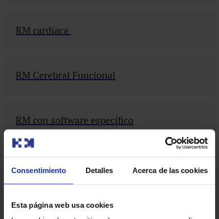
RM cardíaca
RM Cerebral Funcional
RM con software específico
RM de mama
Consentimiento
Detalles
Acerca de las cookies
Esta página web usa cookies
RM pediátrica con o sin anestesia