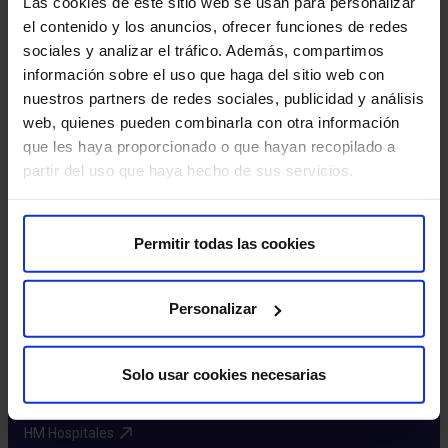
Las cookies de este sitio web se usan para personalizar
el contenido y los anuncios, ofrecer funciones de redes
sociales y analizar el tráfico. Además, compartimos
RNM funcional
información sobre el uso que haga del sitio web con
nuestros partners de redes sociales, publicidad y análisis
web, quienes pueden combinarla con otra información
que les haya proporcionado o que hayan recopilado a
Pagina
Siguiente
1
2
3
partir del uso que haya hecho de sus servicios.
anterior
pagina
Permitir todas las cookies
Personalizar
Solo usar cookies necesarias
Sobre nosotros
HM Hospitales​