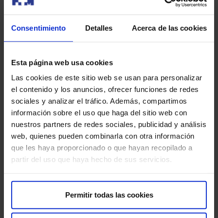
Bloqueos facetarios
Consentimiento
Detalles
Acerca de las cookies
Bloqueos del simpático lumbar y cervical
Esta página web usa cookies
Bloqueo del plexo celíaco y nervios esplácnicos
Las cookies de este sitio web se usan para personalizar
el contenido y los anuncios, ofrecer funciones de redes
Perfusión intravenosa de anestésicos locales
sociales y analizar el tráfico. Además, compartimos
información sobre el uso que haga del sitio web con
Tratamientos multimodales para dolor complejo
nuestros partners de redes sociales, publicidad y análisis
Todas las técnicas se realizan bajo estrictos protocolos
web, quienes pueden combinarla con otra información
de seguridad y con apoyo de diagnóstico por imagen
que les haya proporcionado o que hayan recopilado a
cuando es necesario.
partir del uso que haya hecho de sus servicios.
Unidad del Dolor en Sant Andreu:
Permitir todas las cookies
compromiso con tu calidad de vida