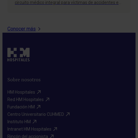
circuito médico integral para víctimas de accidentes en
Barcelona. El servicio incluye desde el diagnóstico inicial
y pruebas de imagen hasta la rehabilitación y
fisioterapia personalizada, sin coste para el paciente y
sin…
Conocer más
Sobre nosotros
HM Hospitales​
Red HM Hospitales​
Fundación HM​
Centro Universitario CUHMED​
Instituto HM​
Intranet HM Hospitales​
Rincón del accionista​