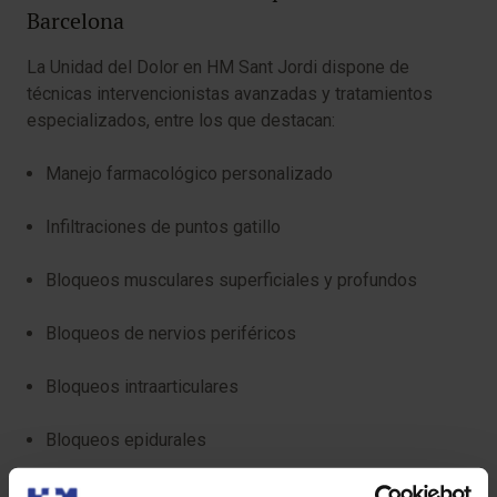
Barcelona
La Unidad del Dolor en HM Sant Jordi dispone de
técnicas intervencionistas avanzadas y tratamientos
especializados, entre los que destacan:
Manejo farmacológico personalizado
Infiltraciones de puntos gatillo
Bloqueos musculares superficiales y profundos
Bloqueos de nervios periféricos
Bloqueos intraarticulares
Bloqueos epidurales
Bloqueos subaracnoideos