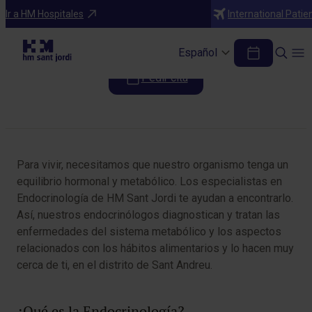
Especialidades
Ir a HM Hospitales
International Patie
Endocrinología
Español
Pedir cita
Tabla de contenidos
Para vivir, necesitamos que nuestro organismo tenga un
equilibrio hormonal y metabólico. Los especialistas en
Endocrinología de HM Sant Jordi te ayudan a encontrarlo.
Así, nuestros endocrinólogos diagnostican y tratan las
enfermedades del sistema metabólico y los aspectos
relacionados con los hábitos alimentarios y lo hacen muy
cerca de ti, en el distrito de Sant Andreu.
¿Qué es la Endocrinología?