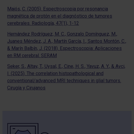
Majós, C. (2005). Espectroscopia por resonancia
magnética de protón en el diagnóstico de tumores
cerebrales. Radiología, 47(1), 1-12
Hernández Rodríguez, M. C., Gonzalo Domínguez, M.,
Juanes Méndez, J. A., Martín García, I., Santos Montón, C.,
& Marín Balbín, J. (2018). Espectroscopia: Aplicaciones
en RM cerebral. SERAM
Seker, S., Altay, T., Uysal, E., Cine, H. S., Yavuz, A. Y., & Avci,
I. (2025). The correlation histopathological and
conventional/advanced MRI techniques in glial tumors.
Cirugía y Cirujanos