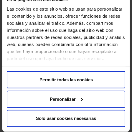
Las cookies de este sitio web se usan para personalizar
Antes de la prueba, te entregaremos el Consentimiento
el contenido y los anuncios, ofrecer funciones de redes
Informado, un documento con información importante
sociales y analizar el tráfico. Además, compartimos
que deberás leer y firmar.
información sobre el uso que haga del sitio web con
nuestros partners de redes sociales, publicidad y análisis
Si tu cita es para una Resonancia Magnética (RM), es
web, quienes pueden combinarla con otra información
crucial que nos informes sobre la presencia de
que les haya proporcionado o que hayan recopilado a
marcapasos, objetos metálicos, prótesis (incluidas las
partir del uso que haya hecho de sus servicios.
dentales), tatuajes o dispositivos de infusión de
medicamentos, como bombas de insulina.
Permitir todas las cookies
Estas pruebas diagnósticas son muy seguras, pero
como en cualquier procedimiento médico, existe una
mínima posibilidad de incidencia.
Personalizar
Solo usar cookies necesarias