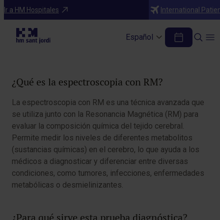
Pruebas Diagnósticas y Tratamientos
Ir a HM Hospitales
International Patie
Espectroscopia con RM
Español
Tabla de contenidos
¿Qué es la espectroscopia con RM?
La espectroscopia con RM es una técnica avanzada que
se utiliza junto con la Resonancia Magnética (RM) para
evaluar la composición química del tejido cerebral.
Permite medir los niveles de diferentes metabolitos
(sustancias químicas) en el cerebro, lo que ayuda a los
médicos a diagnosticar y diferenciar entre diversas
condiciones, como tumores, infecciones, enfermedades
metabólicas o desmielinizantes.
¿Para qué sirve esta prueba diagnóstica?