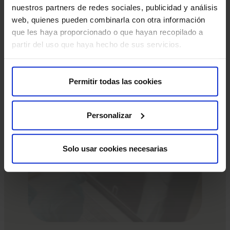
que deberás leer y firmar.
nuestros partners de redes sociales, publicidad y análisis
web, quienes pueden combinarla con otra información
Si tu cita es para una Resonancia Magnética (RM), es
que les haya proporcionado o que hayan recopilado a
crucial que nos informes sobre la presencia de
partir del uso que haya hecho de sus servicios.
marcapasos, objetos metálicos, prótesis (incluidas las
dentales), tatuajes o dispositivos de infusión de
medicamentos, como bombas de insulina.
Permitir todas las cookies
Estas pruebas diagnósticas son muy seguras, pero
Personalizar
como en cualquier procedimiento médico, existe una
mínima posibilidad de incidencia.
Solo usar cookies necesarias