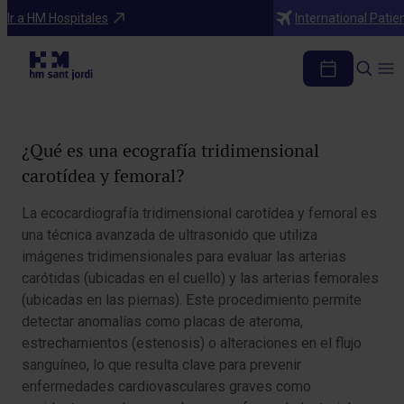
Pruebas Diagnósticas y Tratamientos
Ir a HM Hospitales
International Patie
Eco vascular 3D carotídeo y femoral
Tabla de contenidos
¿Qué es una ecografía tridimensional
carotídea y femoral?
La ecocardiografía tridimensional carotídea y femoral es
una técnica avanzada de ultrasonido que utiliza
imágenes tridimensionales para evaluar las arterias
carótidas (ubicadas en el cuello) y las arterias femorales
(ubicadas en las piernas). Este procedimiento permite
detectar anomalías como placas de ateroma,
estrechamientos (estenosis) o alteraciones en el flujo
sanguíneo, lo que resulta clave para prevenir
enfermedades cardiovasculares graves como