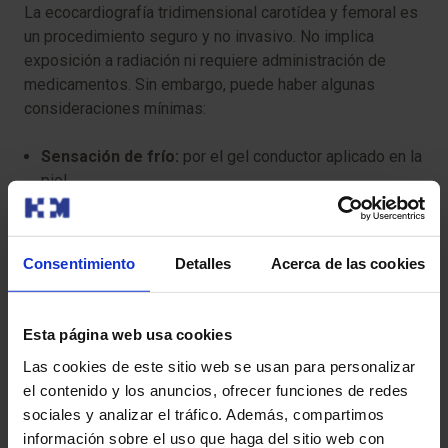
La ecocardiografía tridimensional carotídea y femoral es
un procedimiento seguro y no invasivo. No implica
exposición a radiación ni requiere administración de
medicamentos. Sin embargo, puede haber algunas
consideraciones mínimas:
Sensación de frío:
por el gel conductor aplicado en la
piel.
Molestias leves:
si se aplica presión con el
transductor en áreas sensibles.
Consentimiento
Detalles
Acerca de las cookies
Para que tu prueba se desarrolle sin contratiempos, te
pedimos que llegues con antelación a la hora indicada.
Esta página web usa cookies
Así podremos realizar la preparación administrativa y
clínica necesaria.
Las cookies de este sitio web se usan para personalizar
el contenido y los anuncios, ofrecer funciones de redes
Antes de la prueba, te entregaremos el Consentimiento
sociales y analizar el tráfico. Además, compartimos
Informado, un documento con información importante
información sobre el uso que haga del sitio web con