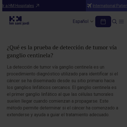
Pruebas Diagnósticas y Tratamientos
Ir a HM Hospitales
International Patie
Detección tumor vía ganglio centinela
Español
Tabla de contenidos
¿Qué es la prueba de detección de tumor vía
ganglio centinela?
La detección de tumor vía ganglio centinela es un
procedimiento diagnóstico utilizado para identificar si el
cáncer se ha diseminado desde su sitio primario hacia
los ganglios linfáticos cercanos. El ganglio centinela es
el primer ganglio linfático al que las células tumorales
suelen llegar cuando comienzan a propagarse. Este
método permite determinar si el cáncer ha comenzado a
extenderse y ayuda a guiar el tratamiento adecuado.