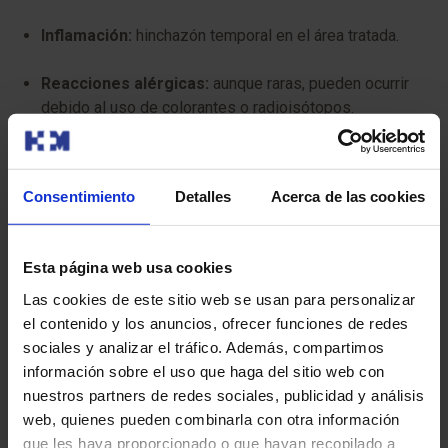
Inflamación:
hinchazón temporal en el área tratada.
Reacciones alérgicas:
aunque raras, pueden ocurrir
debido al uso de colorantes o radioisótopos.
Infección:
riesgo bajo en el sitio de la incisión.
Para que tu prueba se desarrolle sin contratiempos, te
Consentimiento
Detalles
Acerca de las cookies
pedimos que llegues con antelación a la hora indicada.
Así podremos realizar la preparación administrativa y
clínica necesaria.
Esta página web usa cookies
Las cookies de este sitio web se usan para personalizar
Antes de la prueba, te entregaremos el Consentimiento
el contenido y los anuncios, ofrecer funciones de redes
Informado, un documento con información importante
sociales y analizar el tráfico. Además, compartimos
que deberás leer y firmar.
información sobre el uso que haga del sitio web con
nuestros partners de redes sociales, publicidad y análisis
Si tu cita es para una Resonancia Magnética (RM), es
web, quienes pueden combinarla con otra información
crucial que nos informes sobre la presencia de
que les haya proporcionado o que hayan recopilado a