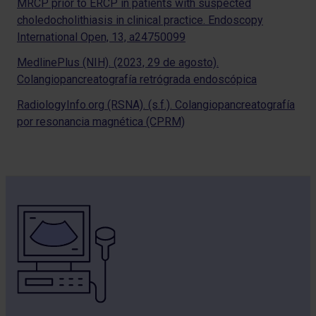
MRCP prior to ERCP in patients with suspected
choledocholithiasis in clinical practice. Endoscopy
International Open, 13, a24750099
MedlinePlus (NIH). (2023, 29 de agosto).
Colangiopancreatografía retrógrada endoscópica
RadiologyInfo.org (RSNA). (s.f.). Colangiopancreatografía
por resonancia magnética (CPRM)