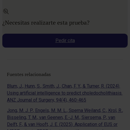
¿Necesitas realizarte esta prueba?
Pedir cita
Fuentes relacionadas
Blum, J., Hunn, S., Smith, J., Chan, F. Y., & Turner, R. (2024).
Using artificial intelligence to predict choledocholithiasis.
ANZ Journal of Surgery, 94(4), 460-465
Jong, M. J. P., Engels, M. M. L., Sperna Weiland, C., Krol, R.,
Bisseling, T. M., van Geenen, E.-J. M., Siersema, P., van
Delft, F., & van Hooft, J. E. (2025). Application of EUS or