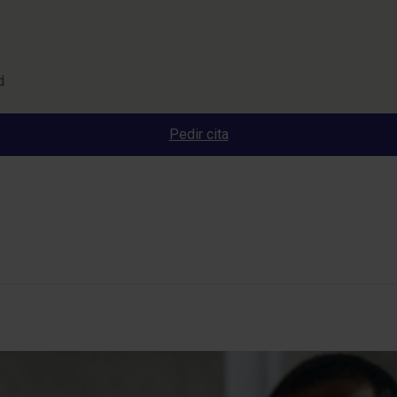
d
Pedir cita