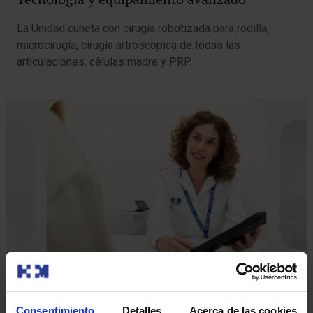
La Unidad cuneta con cirugía robotizada para rodilla,
microcirugía, cirugía artroscópica de todas las
articulaciones, células madre y PRP.
Consentimiento
Detalles
Acerca de las cookies