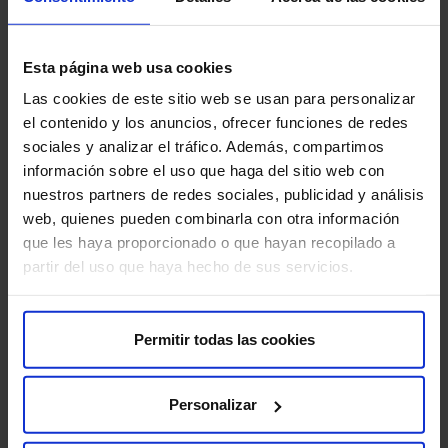
Nuestros médicos
Esta página web usa cookies
Consulta y pide cita con los profesionales de esta
especialidad
Las cookies de este sitio web se usan para personalizar
el contenido y los anuncios, ofrecer funciones de redes
sociales y analizar el tráfico. Además, compartimos
Pedir cita
información sobre el uso que haga del sitio web con
nuestros partners de redes sociales, publicidad y análisis
web, quienes pueden combinarla con otra información
que les haya proporcionado o que hayan recopilado a
partir del uso que haya hecho de sus servicios.
Pedir cita
También te puede interesar
Permitir todas las cookies
Personalizar