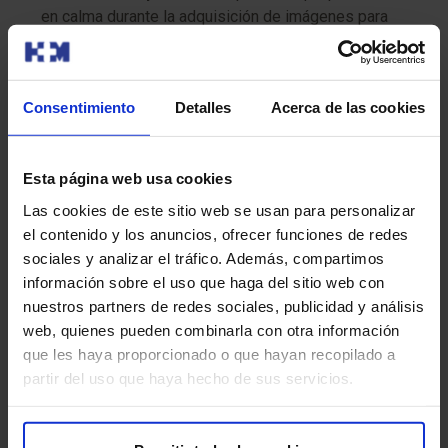
en calma durante la adquisición de imágenes para
evitar que las imágenes se vean borrosas.
Sigue las instrucciones
: sigue cuidadosamente las
Consentimiento
Detalles
Acerca de las cookies
indicaciones proporcionadas por el técnico de RNM.
molestia o efecto secundario que experimentes
después del procedimiento.
Esta página web usa cookies
Las cookies de este sitio web se usan para personalizar
¿Tiene algún riesgo?
el contenido y los anuncios, ofrecer funciones de redes
sociales y analizar el tráfico. Además, compartimos
La resonancia magnética nuclear funcional (RNMf) es
información sobre el uso que haga del sitio web con
generalmente segura, pero como cualquier
nuestros partners de redes sociales, publicidad y análisis
procedimiento médico, tiene algunos riesgos mínimos a
web, quienes pueden combinarla con otra información
considerar:
que les haya proporcionado o que hayan recopilado a
partir del uso que haya hecho de sus servicios.
Claustrofobia:
algunas personas pueden
experimentar claustrofobia al estar dentro del escáner
de RNM.