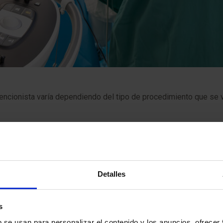
encionista varía dependiendo del tipo de procedimiento que se va
to que se vaya a realizar. En general, es importante informar a 
s de venta libre y los suplementos. Es posible que se te pida 
Detalles
s
on un antiséptico y se administrará anestesia local. Se realizará 
b se usan para personalizar el contenido y los anuncios, ofrecer