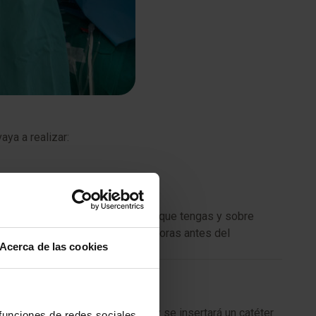
ya a realizar:
tu médico sobre cualquier alergia que tengas y sobre
que ayunes durante al menos 6 horas antes del
Acerca de las cookies
una pequeña incisión en la piel y se insertará un catéter
 funciones de redes sociales