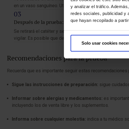
en un vaso sanguíneo. Utilizando guía por imagen, el catét
y analizar el tráfico. Ademá
redes sociales, publicidad y
que hayan recopilado a parti
Después de la prueba:
Se retirará el catéter y se aplicará presión en el área p
vigilar. Es posible que debas permanecer en el hospital d
Solo usar cookies nece
Recomendaciones para la prueba
Recuerda que es importante seguir estas recomendaciones pa
Sigue las instrucciones de preparación:
sigue cuidados
Informar sobre alergias y medicamentos:
es importan
incluyendo los de venta libre y los suplementos.
Informa sobre cualquier molestia:
indica a tu médico s