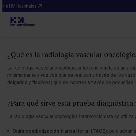
Diagnosticos
Ir a HM Hospitales
Radiolog
Tabla de contenidos
¿Qué es la radiología vascular oncológic
La radiología vascular oncológica intervencionista es una su
mínimamente invasivos que se realizan a través de los vasos
delgados y flexibles) que se insertan a través de pequeñas in
¿Para qué sirve esta prueba diagnóstica
La radiología vascular oncológica Intervencionista se utiliza
Quimioembolización transarterial (TACE):
para adminis