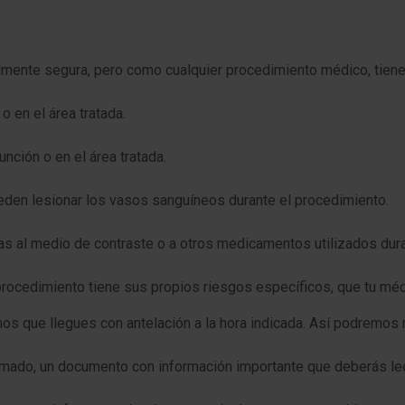
almente segura, pero como cualquier procedimiento médico, tien
o en el área tratada.
unción o en el área tratada.
eden lesionar los vasos sanguíneos durante el procedimiento.
as al medio de contraste o a otros medicamentos utilizados dura
rocedimiento tiene sus propios riesgos específicos, que tu médi
s que llegues con antelación a la hora indicada. Así podremos re
mado, un documento con información importante que deberás leer