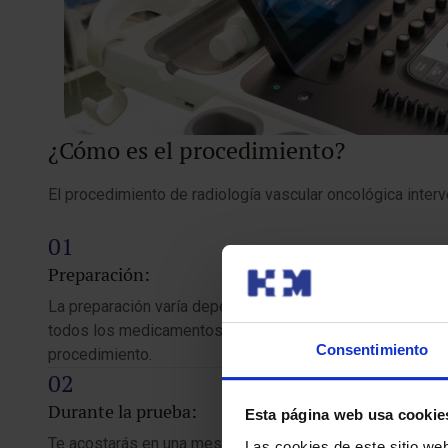
¿Cómo es el procedimiento?
El procedimiento de radiología vascular oncológica interv
Preparación:
La preparación varía dependiendo del tipo de procedimien
todos los medicamentos que estás tomando, incluyendo lo
Consentimiento
procedimiento.
Durante la prueba:
Esta página web usa cookie
Te acostarás en una mesa de rayos X. Se limpiará la piel c
Las cookies de este sitio we