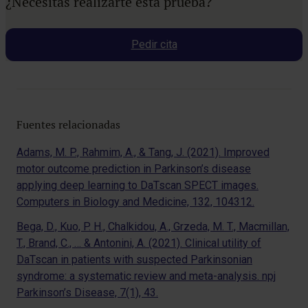
¿Necesitas realizarte esta prueba?
Pedir cita
Fuentes relacionadas
Adams, M. P., Rahmim, A., & Tang, J. (2021). Improved
motor outcome prediction in Parkinson’s disease
applying deep learning to DaTscan SPECT images.
Computers in Biology and Medicine, 132, 104312.
Bega, D., Kuo, P. H., Chalkidou, A., Grzeda, M. T., Macmillan,
T., Brand, C., … & Antonini, A. (2021). Clinical utility of
DaTscan in patients with suspected Parkinsonian
syndrome: a systematic review and meta-analysis. npj
Parkinson’s Disease, 7(1), 43.