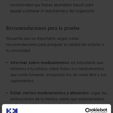
recomendará que bebas abundante líquido para
ayudar a eliminar el radiofármaco del organismo.
Recomendaciones para la prueba
Recuerda que es importante seguir estas
recomendaciones para asegurar la calidad del estudio y
tu comodidad:
Informar sobre medicamentos:
es importante que
informes a tu médico sobre todos los medicamentos
que estás tomando, incluyendo los de venta libre y los
suplementos.
Evitar ciertos medicamentos y alimentos:
sigue las
instrucciones de tu médico sobre qué medicamentos
y alimentos debes evitar antes de la prueba.