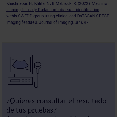
Khachnaoui, H., Khlifa, N., & Mabrouk, R. (2022). Machine
learning for early Parkinson’s disease identification
within SWEDD group using clinical and DaTSCAN SPECT
imaging features. Journal of Imaging, 8(4), 97.
¿Quieres consultar el resultado
de tus pruebas?