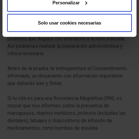
Personalizar
Molestias en el sitio de inyección:
puedes
experimentar molestias en el sitio de la inyección.
Solo usar cookies necesarias
Para que tu prueba se desarrolle sin contratiempos, te
pedimos que llegues con antelación a la hora indicada.
Así podremos realizar la preparación administrativa y
clínica necesaria.
Antes de la prueba, te entregaremos el Consentimiento
Informado, un documento con información importante
que deberás leer y firmar.
Si tu cita es para una Resonancia Magnética (RM), es
crucial que nos informes sobre la presencia de
marcapasos, objetos metálicos, prótesis (incluidas las
dentales), tatuajes o dispositivos de infusión de
medicamentos, como bombas de insulina.