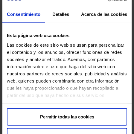
Beber abundante líquido:
bebe abundante líquido
antes y después de la prueba.
Consentimiento
Detalles
Acerca de las cookies
Informa sobre embarazo o lactancia:
si estás
embarazada o amamantando, informa a tu médico.
Esta página web usa cookies
Las cookies de este sitio web se usan para personalizar
el contenido y los anuncios, ofrecer funciones de redes
¿Tiene algún riesgo?
sociales y analizar el tráfico. Además, compartimos
El DAT Scan (SPECT) es generalmente seguro, pero
información sobre el uso que haga del sitio web con
como cualquier procedimiento médico que involucra
nuestros partners de redes sociales, publicidad y análisis
radiación, tiene algunos riesgos mínimos a considerar:
web, quienes pueden combinarla con otra información
que les haya proporcionado o que hayan recopilado a
Exposición a radiación:
la exposición a la radiación
partir del uso que haya hecho de sus servicios.
es baja y se considera segura. Tu médico evaluará si
los beneficios superan los riesgos.
Permitir todas las cookies
Reacciones alérgicas:
en raras ocasiones, pueden
ocurrir reacciones alérgicas al radiofármaco.