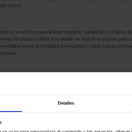
año ínfimo.
esión en el área para detener cualquier sangrado, y recibirás l
mentar hinchazón o dolor leve donde se realizó la biopsia, per
comendable evitar actividades extenuantes y hacer fuerza intensa
eferente.
aciones especiales antes del procedimiento.
stás tomando algún medicamento anticoagulante o tienes alguna a
Detalles
y lactantes.
s
b se usan para personalizar el contenido y los anuncios, ofrecer