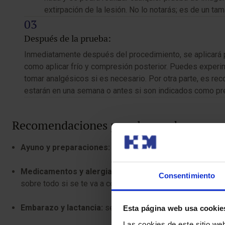
extirpación de la lesión. No lo notarás; es de un tam
Después de la prueba:
Inmediatamente después del procedimiento, se aplicará pr
como aplicar frío y compresión posterior. Puedes experi
tomar analgésicos si es necesario. Por otra parte, es re
estarán en una semana o antes si son indicados como pr
Recomendaciones para la prueba
Ayuno y preparaciones:
no es necesario ayuno ni prepar
Medicamentos y alergias:
es importante que avises si e
Consentimiento
sobre todo si se te va a colocar un marcador metálico.
Embarazo y lactancia:
se puede realizar en embarazadas 
Esta página web usa cookie
Las cookies de este sitio we