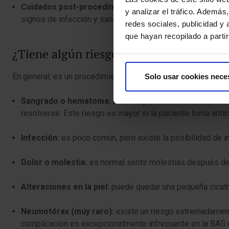
Cuidados post-procedimiento:
posteriormente al procedi
y analizar el tráfico. Ademá
signos de infección y sangrado activo. Se recomienda que
redes sociales, publicidad y
que hayan recopilado a parti
¿Tiene algún riesgo?
En general, es un procedimiento seguro, mínimamente invasiv
Solo usar cookies nece
Sangrado o hematoma:
en la mayoría de los casos, se r
resolverse. Este riesgo es mayor si la paciente toma anti
Infección:
es poco común, pero existe la posibilidad de inf
Dolor o molestia:
es normal sentir molestias después de
Alteraciones en la piel:
puede quedar una pequeña cicatri
Neumotórax (muy raro):
existe un riesgo extremadamente
complicación es excepcionalmente infrecuente en la BAG