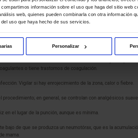
miento, se recomienda compresión de la zona y aplicar hielo; ta
s, compartimos información sobre el uso que haga del sitio web 
 acudas al hospital en caso de signos de alarma.
 análisis web, quienes pueden combinarla con otra información q
r del uso que haya hecho de sus servicios.
o y bien tolerado. Como en cualquier procedimiento médico, exi
sarias
Personalizar
Per
esuelve solo en unos días o semanas. En casos muy excepcionales
coagulantes o tiene trastornos de coagulación.
ección. Vigilar si hay enrojecimiento de la zona, calor o fiebre.
l procedimiento; en general, se controlan con analgésicos suav
z en el lugar de la punción, aunque es mínima.
 bajo de que se produzca un neumotórax, que es la acumulación d
 de mama.